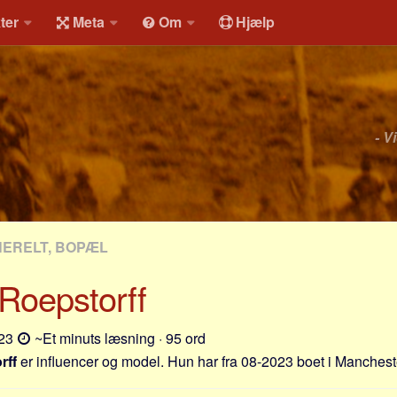
ter
Meta
Om
Hjælp
- V
NERELT, BOPÆL
 Roepstorff
-23
~Et minuts læsning · 95 ord
rff
er influencer og model. Hun har fra 08-2023 boet i Manches