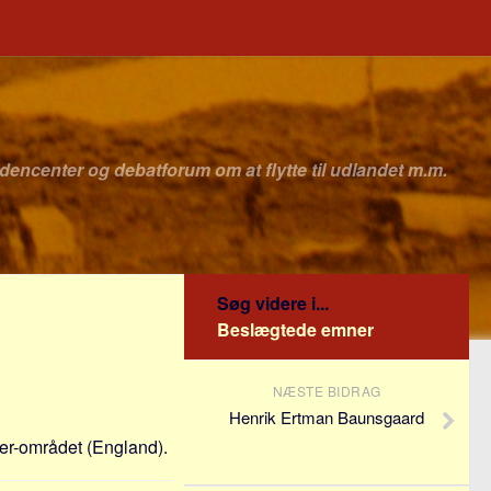
idencenter og debatforum om at flytte til udlandet m.m.
Søg videre i...
Beslægtede emner
NÆSTE BIDRAG
Henrik Ertman Baunsgaard
ter-området (England).