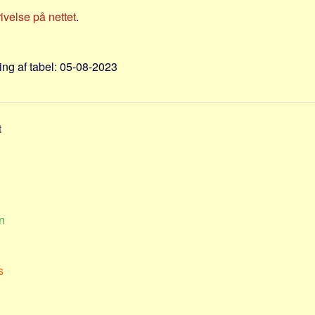
velse på nettet
.
ng af tabel: 05-08-2023
t
n
s