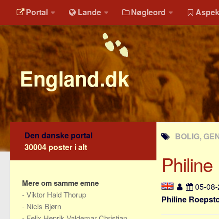
Portal
Lande
Nøgleord
Aspek
England.dk
Den danske portal
BOLIG, GE
30004 poster i alt
Philine
Mere om samme emne
05-08
-
Viktor Hald Thorup
Philine Roepsto
-
Niels Bjørn
-
Felix Henrik Valdemar Christian