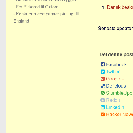
-
Fra Birkerød til Oxford
Dansk beskri
-
Konkurstruede pønser på flugt til
England
Seneste opdateri
Del denne pos
Facebook
Twitter
Google+
Delicious
StumbleUpo
Reddit
LinkedIn
Hacker New