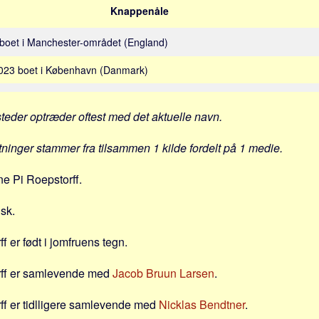
Knappenåle
 boet i Manchester-området (England)
-2023 boet i København (Danmark)
steder optræder oftest med det aktuelle navn.
ytninger stammer fra tilsammen 1 kilde fordelt på 1 medie.
ne Pi Roepstorff.
nsk.
f er født i jomfruens tegn.
rff er samlevende med
Jacob Bruun Larsen
.
ff er tidlligere samlevende med
Nicklas Bendtner
.