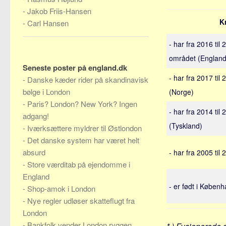
-
Jakob Friis-Hansen
K
-
Carl Hansen
- har fra 2016 til
området (England
Seneste poster på england.dk
- har fra 2017 til
-
Danske kæder rider på skandinavisk
bølge i London
(Norge)
-
Paris? London? New York? Ingen
- har fra 2014 til
adgang!
(Tyskland)
-
Iværksættere myldrer til Østlondon
-
Det danske system har været helt
absurd
- har fra 2005 til
-
Store værditab på ejendomme i
England
- er født i Køben
-
Shop-amok i London
-
Nye regler udløser skatteflugt fra
London
-
Bankfolk vender London ryggen