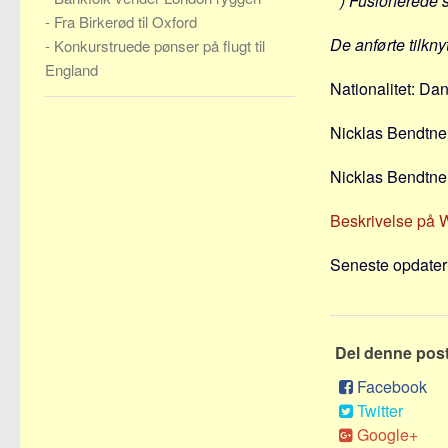
* ) Fusionerede 
-
Fra Birkerød til Oxford
De anførte tilkny
-
Konkurstruede pønser på flugt til
England
Nationalitet: Da
Nicklas Bendtner
Nicklas Bendtne
Beskrivelse på 
Seneste opdateri
Del denne pos
Facebook
Twitter
Google+