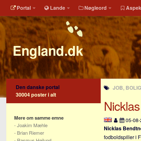
Portal
Lande
Nøgleord
Aspek
England.dk
Den danske portal
JOB, BOLI
30004 poster i alt
Nickla
Mere om samme emne
05-08
-
Joakim Mæhle
Nicklas Bendtn
-
Brian Riemer
fodboldspiller i
-
Rasmus Højlund