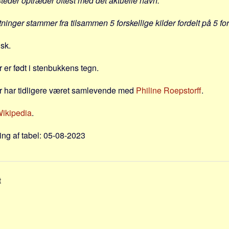
steder optræder oftest med det aktuelle navn.
tninger stammer fra tilsammen 5 forskellige kilder fordelt på 5 fo
nsk.
 er født i stenbukkens tegn.
r har tidligere været samlevende med
Philine Roepstorff
.
Wikipedia
.
ng af tabel: 05-08-2023
t