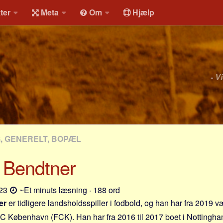
ter
Meta
Om
Hjælp
- V
G, GENERELT, BOPÆL
s Bendtner
-23
~Et minuts læsning · 188 ord
er
er tidligere landsholdsspiller i fodbold, og han har fra 2019 v
 FC København (FCK). Han har fra 2016 til 2017 boet i Nottingh