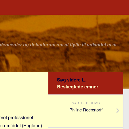
idencenter og debatforum om at flytte til udlandet m.m.
Søg videre i...
Beslægtede emner
NÆSTE BIDRAG
Philine Roepstorff
æret professionel
am-området (England).