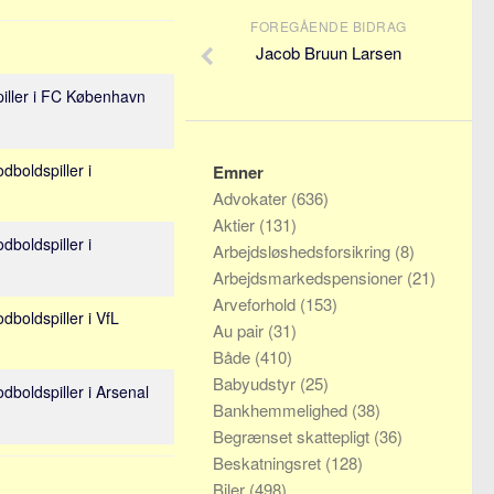
FOREGÅENDE BIDRAG
Jacob Bruun Larsen
piller i FC København
dboldspiller i
Emner
Advokater
(636)
Aktier
(131)
dboldspiller i
Arbejdsløshedsforsikring
(8)
Arbejdsmarkedspensioner
(21)
Arveforhold
(153)
dboldspiller i VfL
Au pair
(31)
Både
(410)
Babyudstyr
(25)
odboldspiller i Arsenal
Bankhemmelighed
(38)
Begrænset skattepligt
(36)
Beskatningsret
(128)
Biler
(498)