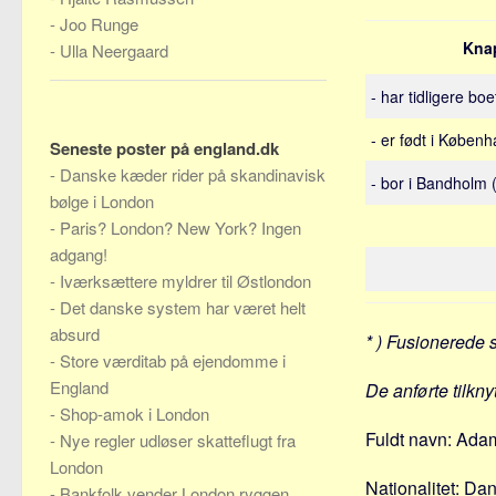
-
Joo Runge
Kna
-
Ulla Neergaard
- har tidligere bo
- er født i Køben
Seneste poster på england.dk
-
Danske kæder rider på skandinavisk
- bor i Bandholm
bølge i London
-
Paris? London? New York? Ingen
adgang!
-
Iværksættere myldrer til Østlondon
-
Det danske system har været helt
absurd
* ) Fusionerede 
-
Store værditab på ejendomme i
England
De anførte tilkny
-
Shop-amok i London
Fuldt navn: Adam
-
Nye regler udløser skatteflugt fra
London
Nationalitet: Da
-
Bankfolk vender London ryggen