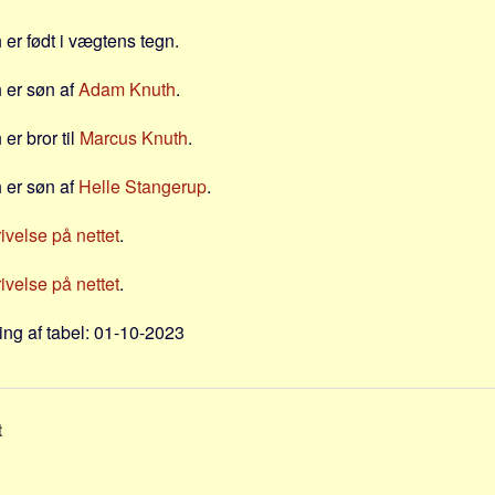
 er født i vægtens tegn.
h er søn af
Adam Knuth
.
er bror til
Marcus Knuth
.
h er søn af
Helle Stangerup
.
velse på nettet
.
velse på nettet
.
ng af tabel: 01-10-2023
t