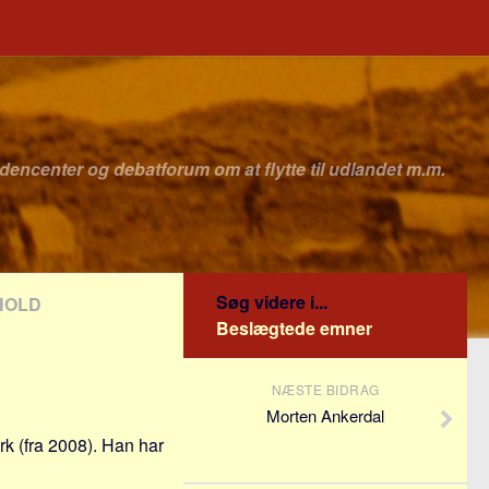
idencenter og debatforum om at flytte til udlandet m.m.
Søg videre i...
HOLD
Beslægtede emner
NÆSTE BIDRAG
Morten Ankerdal
rk (fra 2008). Han har