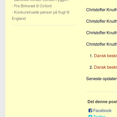
-
Fra Birkerød til Oxford
Christoffer Knuth
-
Konkurstruede pønser på flugt til
England
Christoffer Knut
Christoffer Knuth 
Christoffer Knut
Dansk beskri
Dansk beskri
Seneste opdateri
Del denne pos
Facebook
Twitter