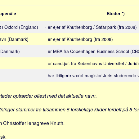
ppenåle
Steder *)
et i Oxford (England)
- er ejer af Knuthenborg / Safaripark (fra 2008)
havn (Danmark)
- er ejer af Knuthenborg (fra 2008)
 (Danmark)
- er MBA fra Copenhagen Business School (CB
- er cand.jur. fra Københavns Universitet / Jurid
- har tidligere været magister Juris-studerende 
steder optræder oftest med det aktuelle navn.
tninger stammer fra tilsammen 5 forskellige kilder fordelt på 5 fo
 Christoffer lensgreve Knuth.
nsk.