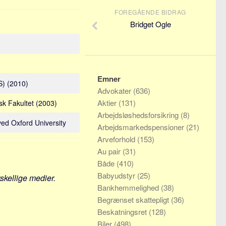
FOREGÅENDE BIDRAG
Bridget Ogle
Emner
S) (2010)
Advokater
(636)
Aktier
(131)
isk Fakultet (2003)
Arbejdsløshedsforsikring
(8)
ved Oxford University
Arbejdsmarkedspensioner
(21)
Arveforhold
(153)
Au pair
(31)
Både
(410)
Babyudstyr
(25)
rskellige medier.
Bankhemmelighed
(38)
Begrænset skattepligt
(36)
Beskatningsret
(128)
Biler
(498)