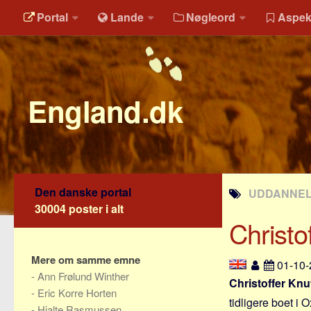
Portal
Lande
Nøgleord
Aspek
England.dk
Den danske portal
UDDANNELS
30004 poster i alt
Christo
Mere om samme emne
01-10
-
Ann Frølund Winther
Christoffer Knu
-
Eric Korre Horten
tidligere boet i 
-
Hjalte Rasmussen