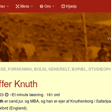
ter
Meta
Om
Hjælp
- V
E, FORSKNING, BOLIG, GENERELT, BOPÆL, STUDIEOP
ffer Knuth
-23
~Et minuts læsning · 161 ord
th
er cand.jur. og MBA, og han er ejer af Knuthenborg / Safaripa
Oxford (England).