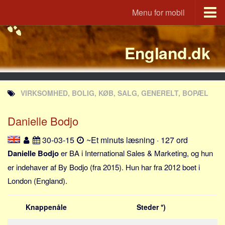
Menu for mobil
Portal
England.dk
Udvandrerne.dk
Utvandrerne.no
Utvandrarna.se
VIRKSOMHED, BOLIG, KØB, SALG, GENERELT, BOPÆL
Tyskland.dk
England.dk
Danielle Bodjo
Rusland.dk
30-03-15
~Et minuts læsning · 127 ord
JLKM.dk
Danielle Bodjo
er BA i International Sales & Marketing, og hun
Lande
er indehaver af By Bodjo (fra 2015). Hun har fra 2012 boet i
London (England).
Tyrkiet
Spanien
Knappenåle
Steder *)
Frankrig