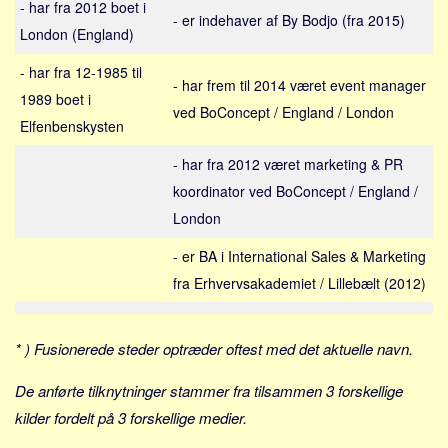
- har fra 2012 boet i
Sverige
- er indehaver af By Bodjo (fra 2015)
London (England)
Norge
Thailand
- har fra 12-1985 til
- har frem til 2014 været event manager
1989 boet i
Italien
ved BoConcept / England / London
Elfenbenskysten
Grækenland
USA
- har fra 2012 været marketing & PR
koordinator ved BoConcept / England /
Alle
London
Nøgleord
- er BA i International Sales & Marketing
Bolig
fra Erhvervsakademiet / Lillebælt (2012)
Job
Virksomhed
* ) Fusionerede steder optræder oftest med det aktuelle navn.
Investering
De anførte tilknytninger stammer fra tilsammen 3 forskellige
Pension og opsparing
kilder fordelt på 3 forskellige medier.
Forbrug