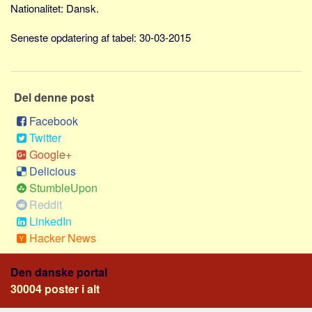
Social sikring og sundhed
Nationalitet: Dansk.
Transport
Seneste opdatering af tabel: 30-03-2015
Alle
Aspekter
Del denne post
Køb og salg
Økonomi
Facebook
Twitter
Jura og regler
Google+
Skatter og afgifter
Delicious
Statistik
StumbleUpon
Reddit
Praktisk
LinkedIn
Alle
Hacker News
Meta
Den danske portal
Dokumenttyper
30004 poster i alt
Emner