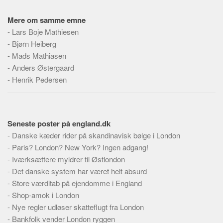
Skribenter
Mere om samme emne
Personer
-
Lars Boje Mathiesen
Steder
-
Bjørn Heiberg
Kilder
-
Mads Mathiasen
-
Anders Østergaard
Om
-
Henrik Pedersen
Webstedet
Forhistorien
Redigering
Seneste poster på england.dk
Tekstannoncer
-
Danske kæder rider på skandinavisk bølge i London
-
Paris? London? New York? Ingen adgang!
Bannere
-
Iværksættere myldrer til Østlondon
Hjælp
-
Det danske system har været helt absurd
-
Store værditab på ejendomme i England
-
Shop-amok i London
-
Nye regler udløser skatteflugt fra London
-
Bankfolk vender London ryggen