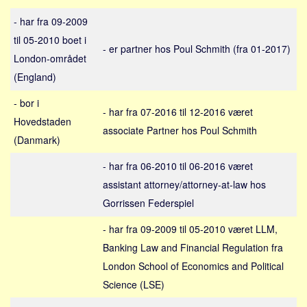
Sverige
- har fra 09-2009
Norge
til 05-2010 boet i
Thailand
- er partner hos Poul Schmith (fra 01-2017)
London-området
Italien
(England)
Grækenland
- bor i
- har fra 07-2016 til 12-2016 været
USA
Hovedstaden
associate Partner hos Poul Schmith
Alle
(Danmark)
Nøgleord
- har fra 06-2010 til 06-2016 været
Bolig
assistant attorney/attorney-at-law hos
Gorrissen Federspiel
Job
Virksomhed
- har fra 09-2009 til 05-2010 været LLM,
Investering
Banking Law and Financial Regulation fra
London School of Economics and Political
Pension og opsparing
Science (LSE)
Forbrug