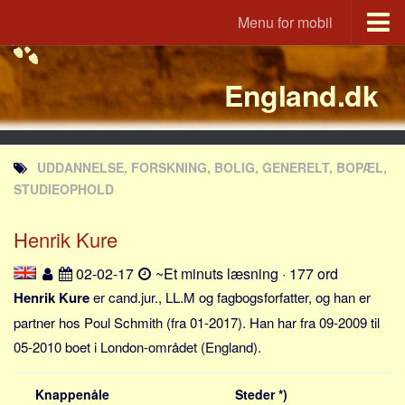
Menu for mobil
Portal
England.dk
Udvandrerne.dk
Utvandrerne.no
Utvandrarna.se
UDDANNELSE, FORSKNING, BOLIG, GENERELT, BOPÆL,
Tyskland.dk
STUDIEOPHOLD
England.dk
Henrik Kure
Rusland.dk
JLKM.dk
02-02-17
~Et minuts læsning · 177 ord
Lande
Henrik Kure
er cand.jur., LL.M og fagbogsforfatter, og han er
partner hos Poul Schmith (fra 01-2017). Han har fra 09-2009 til
Tyrkiet
05-2010 boet i London-området (England).
Spanien
Frankrig
Knappenåle
Steder *)