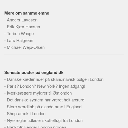
Mere om samme emne
-
Anders Lavesen
-
Erik Kjær-Hansen
-
Torben Waage
-
Lars Halgreen
-
Michael Wejp-Olsen
Seneste poster på england.dk
-
Danske kæder rider på skandinavisk bølge i London
-
Paris? London? New York? Ingen adgang!
-
Iværksættere myldrer til Østlondon
-
Det danske system har været helt absurd
-
Store værditab på ejendomme i England
-
Shop-amok i London
-
Nye regler udløser skatteflugt fra London
-
Bankfolk vender London ryggen