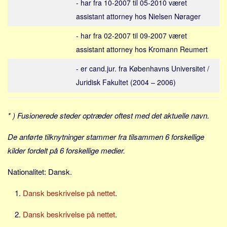
Social sikring og sundhed
- har fra 10-2007 til 05-2010 været
assistant attorney hos Nielsen Nørager
Transport
Alle
- har fra 02-2007 til 09-2007 været
assistant attorney hos Kromann Reumert
Aspekter
- er cand.jur. fra Københavns Universitet /
Køb og salg
Juridisk Fakultet (2004 – 2006)
Økonomi
Jura og regler
* ) Fusionerede steder optræder oftest med det aktuelle navn.
Skatter og afgifter
Statistik
De anførte tilknytninger stammer fra tilsammen 6 forskellige
Praktisk
kilder fordelt på 6 forskellige medier.
Alle
Nationalitet: Dansk.
Meta
Dansk beskrivelse på nettet
.
Dokumenttyper
Dansk beskrivelse på nettet
.
Emner