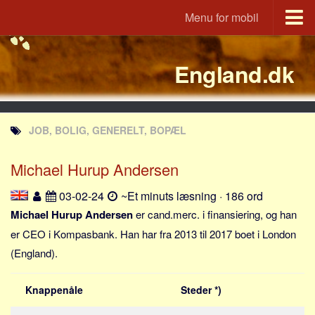
Menu for mobil
Portal
England.dk
Udvandrerne.dk
Utvandrerne.no
Utvandrarna.se
JOB, BOLIG, GENERELT, BOPÆL
Tyskland.dk
England.dk
Michael Hurup Andersen
Rusland.dk
03-02-24
~Et minuts læsning · 186 ord
JLKM.dk
Michael Hurup Andersen
er cand.merc. i finansiering, og han
Lande
er CEO i Kompasbank. Han har fra 2013 til 2017 boet i London
(England).
Tyrkiet
Spanien
Knappenåle
Steder *)
Frankrig