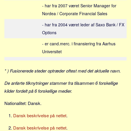
Social sikring og sundhed
- har fra 2007 været Senior Manager for
Transport
Nordea / Corporate Financial Sales
Alle
- har fra 2004 været leder af Saxo Bank / FX
Aspekter
Options
Køb og salg
- er cand.merc. i finansiering fra Aarhus
Økonomi
Universitet
Jura og regler
Skatter og afgifter
* ) Fusionerede steder optræder oftest med det aktuelle navn.
Statistik
De anførte tilknytninger stammer fra tilsammen 6 forskellige
Praktisk
kilder fordelt på 6 forskellige medier.
Alle
Nationalitet: Dansk.
Meta
Dansk beskrivelse på nettet
.
Dokumenttyper
Emner
Dansk beskrivelse på nettet
.