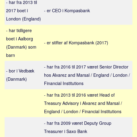
- har fra 2013 til
Sverige
2017 boet i
- er CEO i Kompasbank
Norge
London (England)
Thailand
- har tidligere
Italien
boet i Aalborg
Grækenland
- er stifter af Kompasbank (2017)
(Danmark) som
USA
barn
Alle
- har fra 2016 til 2017 været Senior Director
Nøgleord
- bor i Vedbæk
hos Alvarez and Marsal / England / London /
(Danmark)
Bolig
Financial Institutions
Job
- har fra 2013 til 2016 været Head of
Virksomhed
Treasury Advisory i Alvarez and Marsal /
Investering
England / London / Financial Institutions
Pension og opsparing
- har fra 2009 været Deputy Group
Forbrug
Treasurer i Saxo Bank