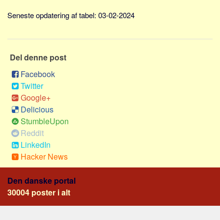
Skribenter
Seneste opdatering af tabel: 03-02-2024
Personer
Steder
Kilder
Del denne post
Om
Facebook
Twitter
Webstedet
Google+
Forhistorien
Delicious
Redigering
StumbleUpon
Tekstannoncer
Reddit
LinkedIn
Bannere
Hacker News
Hjælp
Den danske portal
30004 poster i alt