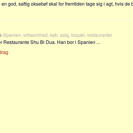
 en god, saftig oksebøf skal for fremtiden tage sig i agt, hvis de 
Spanien, virksomhed, køb, salg, bopæl, restauranter
er Restaurante Shu Bi Dua. Han bor i Spanien ...
drag