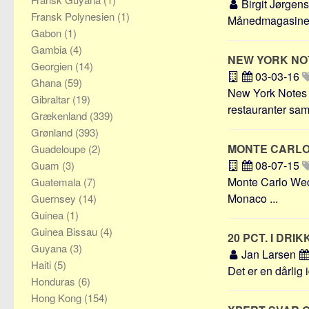
Birgit Jørgen
Fransk Polynesien
(1)
Månedmagasiner 
Gabon
(1)
Gambia
(4)
NEW YORK N
Georgien
(14)
03-03-16
Ghana
(59)
New York Notes 
Gibraltar
(19)
restauranter samt
Grækenland
(339)
Grønland
(393)
MONTE CARL
Guadeloupe
(2)
08-07-15
Guam
(3)
Monte Carlo Wedd
Guatemala
(7)
Monaco ...
Guernsey
(14)
Guinea
(1)
Guinea Bissau
(4)
20 PCT. I DR
Guyana
(3)
Jan Larsen
Haiti
(5)
Det er en dårlig 
Honduras
(6)
Hong Kong
(154)