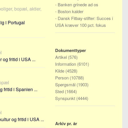
-
Banken grinede ad os
oliger, bopæl, aktier,
-
Boston kalder
-
Dansk Fitbay-stifter: Succes i
ig i Portugal
USA kræver 100 pct. fokus
Dokumenttyper
l
Artikel
(576)
g fritid i USA ...
Information
(6101)
Kilde
(4528)
Person
(10788)
bopæl
Spørgsmål
(1903)
fritid i Spanien ...
Sted
(1664)
Synspunkt
(4444)
l
tur og fritid i USA ...
Arkiv pr. år