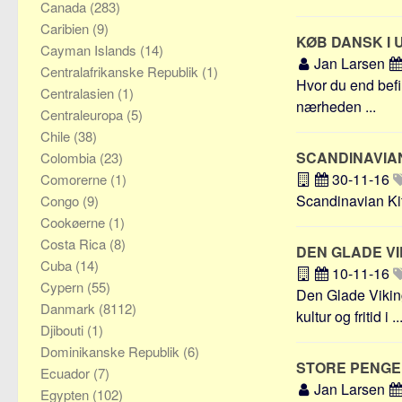
Canada
(283)
Caribien
(9)
KØB DANSK I
Cayman Islands
(14)
Jan Larsen
Centralafrikanske Republik
(1)
Hvor du end befin
Centralasien
(1)
nærheden ...
Centraleuropa
(5)
Chile
(38)
SCANDINAVIA
Colombia
(23)
30-11-16
Comorerne
(1)
Scandinavian Kit
Congo
(9)
Cookøerne
(1)
Costa Rica
(8)
DEN GLADE VI
Cuba
(14)
10-11-16
Cypern
(55)
Den Glade Viking
Danmark
(8112)
kultur og fritid i ..
Djibouti
(1)
Dominikanske Republik
(6)
STORE PENGE 
Ecuador
(7)
Jan Larsen
Egypten
(102)