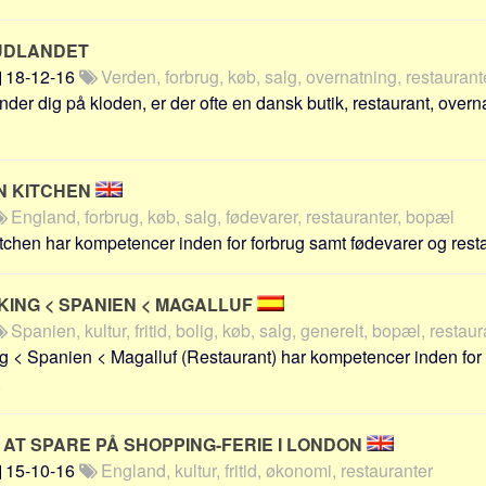
 UDLANDET
18-12-16
Verden, forbrug, køb, salg, overnatning, restaurante
der dig på kloden, er der ofte en dansk butik, restaurant, overn
N KITCHEN
England, forbrug, køb, salg, fødevarer, restauranter, bopæl
chen har kompetencer inden for forbrug samt fødevarer og restau
KING < SPANIEN < MAGALLUF
Spanien, kultur, fritid, bolig, køb, salg, generelt, bopæl, restau
 < Spanien < Magalluf (Restaurant) har kompetencer inden for 
.
AT SPARE PÅ SHOPPING-FERIE I LONDON
15-10-16
England, kultur, fritid, økonomi, restauranter