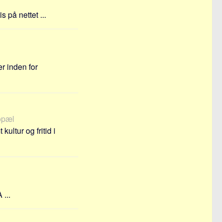
på nettet ...
r inden for
bopæl
ltur og fritid i
 ...