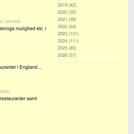
2019
(42)
2020
(35)
2021
(36)
r, service
2022
(64)
atnings mulighed etc. i
2023
(131)
2024
(111)
2025
(80)
2026
(37)
ranter i England ...
ranter
restauranter samt