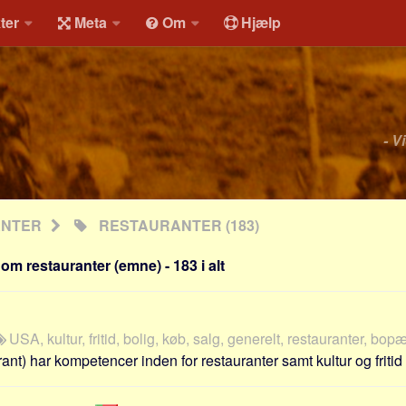
ter
Meta
Om
Hjælp
- V
ANTER
RESTAURANTER
(183)
om restauranter (emne) - 183 i alt
USA, kultur, fritid, bolig, køb, salg, generelt, restauranter, bopæ
nt) har kompetencer inden for restauranter samt kultur og fritid 