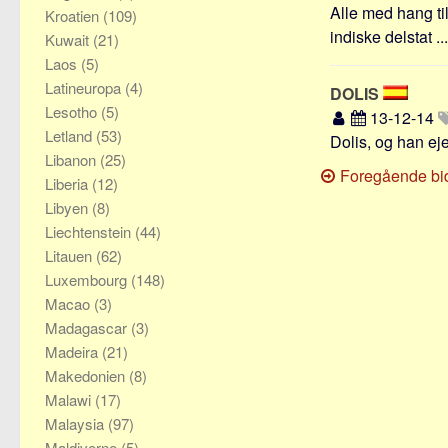
Alle med hang til
Kroatien
(109)
indiske delstat ...
Kuwait
(21)
Laos
(5)
Latineuropa
(4)
DOLIS
Lesotho
(5)
13-12-14
Letland
(53)
Dolis, og han ej
Libanon
(25)
Foregående bi
Liberia
(12)
Libyen
(8)
Liechtenstein
(44)
Litauen
(62)
Luxembourg
(148)
Macao
(3)
Madagascar
(3)
Madeira
(21)
Makedonien
(8)
Malawi
(17)
Malaysia
(97)
Maldiverne
(5)