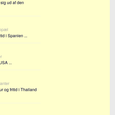
 sig ud af den
bopæl
id i Spanien ...
er
USA ...
ranter
 og fritid i Thailand