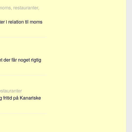
 moms, restauranter,
r i relation til moms
 der får noget rigtig
restauranter
 fritid på Kanariske