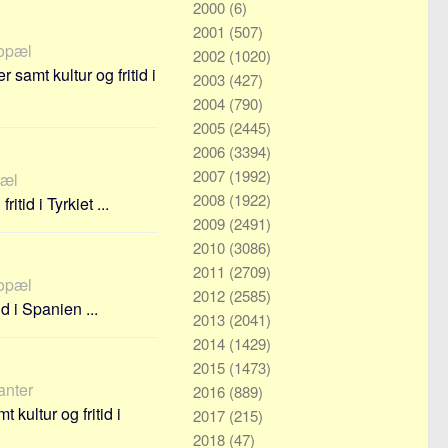
2000
(6)
2001
(507)
bopæl
2002
(1020)
samt kultur og fritid i
2003
(427)
2004
(790)
2005
(2445)
2006
(3394)
2007
(1992)
pæl
2008
(1922)
tid i Tyrkiet ...
2009
(2491)
2010
(3086)
2011
(2709)
bopæl
2012
(2585)
d i Spanien ...
2013
(2041)
2014
(1429)
2015
(1473)
ranter
2016
(889)
kultur og fritid i
2017
(215)
2018
(47)