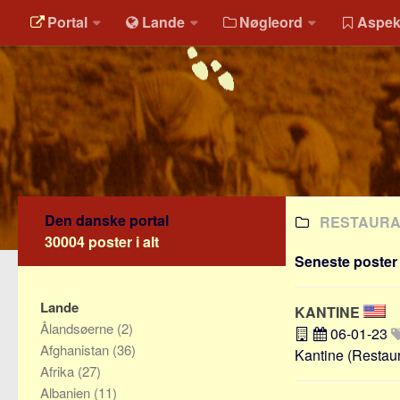
Portal
Lande
Nøgleord
Aspek
Den danske portal
RESTAUR
30004 poster i alt
Seneste poster 
Lande
KANTINE
Ålandsøerne
(2)
06-01-23
Afghanistan
(36)
Kantine (Restaura
Afrika
(27)
Albanien
(11)