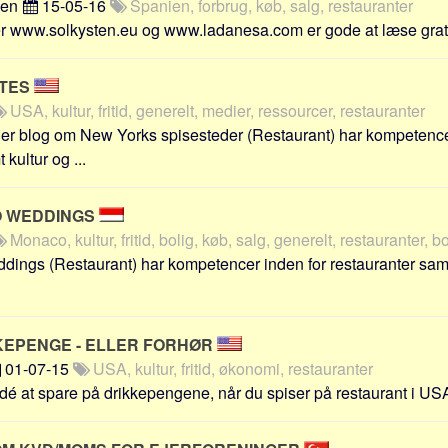
sen
15-05-16
Spanien, forbrug, køb, salg, restauranter
www.solkysten.eu og www.ladanesa.com er gode at læse gratis 
OTES
USA, kultur, fritid, generelt, medier, ressourcer, restauranter
er blog om New Yorks spisesteder (Restaurant) har kompetence
 kultur og ...
O WEDDINGS
Monaco, kultur, fritid, bolig, køb, salg, generelt, restauranter, 
ings (Restaurant) har kompetencer inden for restauranter samt ku
IKKEPENGE - ELLER FORHØR
01-07-15
USA, kultur, fritid, økonomi, restauranter
idé at spare på drikkepengene, når du spiser på restaurant i USA