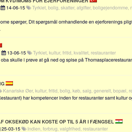
OM KVD/MOMS FOR EJERFORENINGER
n
14-06-15
Tyrkiet, bolig, skatter, afgifter, boligejendomme,
nome spørger, Dit spørgsmål omhandlende en ejerforenings pligte
.
n
13-06-15
Tyrkiet, kultur, fritid, kvalitet, restauranter
l oba skulle i prøve at gå ned og spise på Thomasplacerestaurant
NG
Kanariske Øer, kultur, fritid, bolig, køb, salg, generelt, bopæl, 
estaurant) har kompetencer inden for restauranter samt kultur og
F OKSEKØD KAN KOSTE OP TIL 5 ÅR I FÆNGSEL
25-03-15
Indien, forbrug, valgfrihed, restauranter