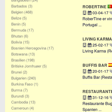
Barbados
(3)
ROBERTINE
Belgien
(468)
03-04-17
Belize
(5)
RoberTine er vin
Benin
(5)
Portugal ...
Bermuda
(17)
Bhutan
(6)
LIVING KARM
Bolivia
(15)
25-02-17
Bosnien Hercegovina
(17)
Living Karma (Res
Botswana
(13)
Brasilien
(198)
BUFFIS BAR
Britiske Jomfruøer
(5)
20-01-17
Brunei
(2)
Buffis Bar (Resta
Bulgarien
(240)
Burkina Faso
(1)
Burma
(7)
RESTAURANTE
Burundi
(3)
31-12-16
Cambodia
(13)
Restaurante Buga
Cameroun
(4)
Spanien ...