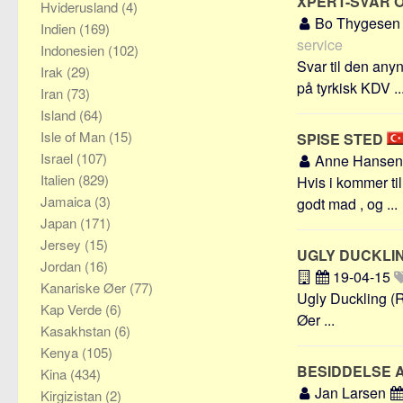
XPERT-SVAR 
Hviderusland
(4)
Bo Thygese
Indien
(169)
service
Indonesien
(102)
Svar til den any
Irak
(29)
på tyrkisk KDV ..
Iran
(73)
Island
(64)
Isle of Man
(15)
SPISE STED
Israel
(107)
Anne Hanse
Italien
(829)
Hvis i kommer ti
Jamaica
(3)
godt mad , og ...
Japan
(171)
Jersey
(15)
UGLY DUCKLI
Jordan
(16)
19-04-15
Kanariske Øer
(77)
Ugly Duckling (R
Kap Verde
(6)
Øer ...
Kasakhstan
(6)
Kenya
(105)
BESIDDELSE A
Kina
(434)
Jan Larsen
Kirgizistan
(2)