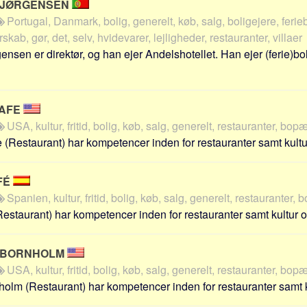
 JØRGENSEN
Portugal, Danmark, bolig, generelt, køb, salg, boligejere, ferieb
skab, gør, det, selv, hvidevarer, lejligheder, restauranter, villaer
nsen er direktør, og han ejer Andelshotellet. Han ejer (ferie)bol
CAFE
USA, kultur, fritid, bolig, køb, salg, generelt, restauranter, bopæ
(Restaurant) har kompetencer inden for restauranter samt kultur o
FÉ
Spanien, kultur, fritid, bolig, køb, salg, generelt, restauranter, 
estaurant) har kompetencer inden for restauranter samt kultur og 
 BORNHOLM
USA, kultur, fritid, bolig, køb, salg, generelt, restauranter, bopæ
olm (Restaurant) har kompetencer inden for restauranter samt kul