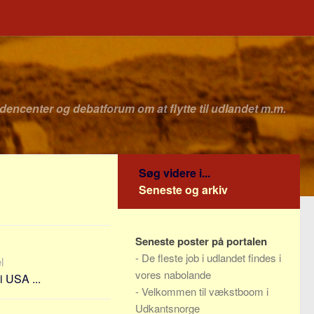
idencenter og debatforum om at flytte til udlandet m.m.
Søg videre i...
Seneste og arkiv
Seneste poster på portalen
-
De fleste job i udlandet findes i
l
vores nabolande
i USA ...
-
Velkommen til vækstboom i
Udkantsnorge