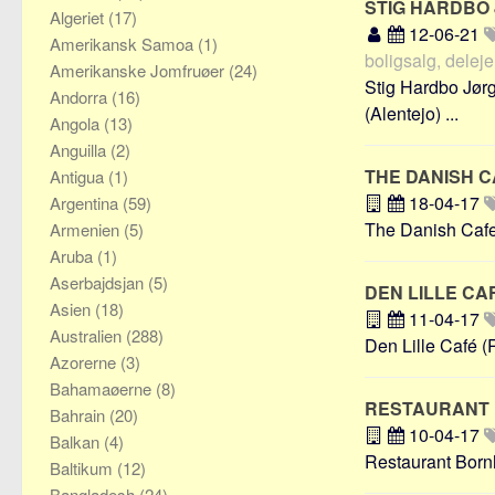
STIG HARDBO
Algeriet
(17)
12-06-21
Amerikansk Samoa
(1)
boligsalg, delejer
Amerikanske Jomfruøer
(24)
Stig Hardbo Jørge
Andorra
(16)
(Alentejo) ...
Angola
(13)
Anguilla
(2)
THE DANISH 
Antigua
(1)
18-04-17
Argentina
(59)
The Danish Cafe 
Armenien
(5)
Aruba
(1)
Aserbajdsjan
(5)
DEN LILLE CA
Asien
(18)
11-04-17
Australien
(288)
Den Lille Café (R
Azorerne
(3)
Bahamaøerne
(8)
RESTAURANT
Bahrain
(20)
10-04-17
Balkan
(4)
Restaurant Bornh
Baltikum
(12)
Bangladesh
(24)