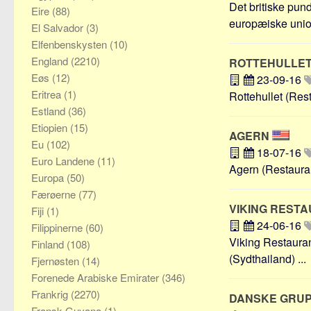
Det britiske pund
Eire
(88)
europæiske union
El Salvador
(3)
Elfenbenskysten
(10)
England
(2210)
ROTTEHULLE
Eøs
(12)
23-09-16
Eritrea
(1)
Rottehullet (Rest
Estland
(36)
Etiopien
(15)
AGERN
Eu
(102)
18-07-16
Euro Landene
(11)
Agern (Restaurant
Europa
(50)
Færøerne
(77)
VIKING REST
Fiji
(1)
24-06-16
Filippinerne
(60)
Viking Restauran
Finland
(108)
(Sydthailand) ...
Fjernøsten
(14)
Forenede Arabiske Emirater
(346)
Frankrig
(2270)
DANSKE GRU
Fransk Guyana
(1)