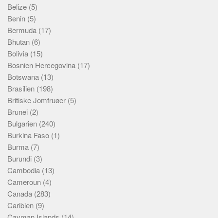
Skribenter
Belize
(5)
Benin
(5)
Personer
Bermuda
(17)
Steder
Bhutan
(6)
Kilder
Bolivia
(15)
Bosnien Hercegovina
(17)
Om
Botswana
(13)
Webstedet
Brasilien
(198)
Britiske Jomfruøer
(5)
Forhistorien
Brunei
(2)
Redigering
Bulgarien
(240)
Tekstannoncer
Burkina Faso
(1)
Bannere
Burma
(7)
Burundi
(3)
Hjælp
Cambodia
(13)
Cameroun
(4)
Canada
(283)
Caribien
(9)
Cayman Islands
(14)