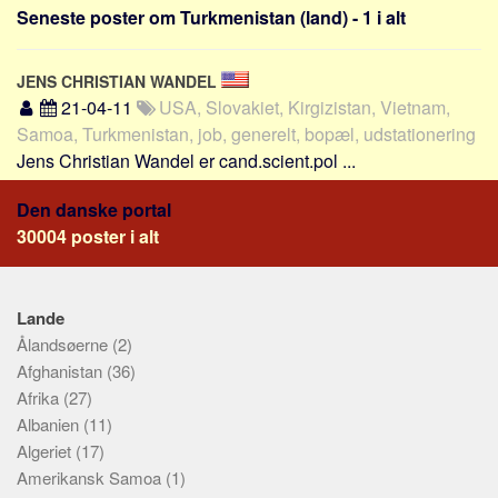
Sverige
Seneste poster om Turkmenistan (land) - 1 i alt
Norge
Thailand
JENS CHRISTIAN WANDEL
21-04-11
USA, Slovakiet, Kirgizistan, Vietnam,
Italien
Samoa, Turkmenistan, job, generelt, bopæl, udstationering
Grækenland
Jens Christian Wandel er cand.scient.pol ...
USA
Den danske portal
Alle
30004 poster i alt
Nøgleord
Bolig
Lande
Job
Ålandsøerne
(2)
Virksomhed
Afghanistan
(36)
Afrika
(27)
Investering
Albanien
(11)
Pension og opsparing
Algeriet
(17)
Forbrug
Amerikansk Samoa
(1)