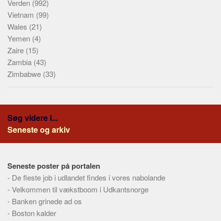
Verden
(992)
Vietnam
(99)
Wales
(21)
Yemen
(4)
Zaire
(15)
Zambia
(43)
Zimbabwe
(33)
Søg videre i...
Seneste og arkiv
Seneste poster på portalen
-
De fleste job i udlandet findes i vores nabolande
-
Velkommen til vækstboom i Udkantsnorge
-
Banken grinede ad os
-
Boston kalder