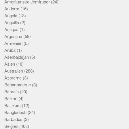
Amerikanske Jomfruøer
Social sikring og sundhed
(24)
Andorra
(16)
Transport
Angola
(13)
Alle
Anguilla
(2)
Antigua
Aspekter
(1)
Argentina
(59)
Køb og salg
Armenien
(5)
Økonomi
Aruba
(1)
Aserbajdsjan
(5)
Jura og regler
Asien
(18)
Skatter og afgifter
Australien
(288)
Statistik
Azorerne
(3)
Bahamaøerne
(8)
Praktisk
Bahrain
(20)
Alle
Balkan
(4)
Meta
Baltikum
(12)
Bangladesh
(24)
Dokumenttyper
Barbados
(3)
Emner
Belgien
(468)