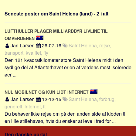
Sverige
Norge
Seneste poster om Saint Helena (land) - 2 i alt
Thailand
LUFTHULLER PLAGER MILLIARDDYR LIVLINE TIL
Italien
OMVERDENEN
Grækenland
Jan Larsen
26-07-16
Saint Helena, rejse,
USA
transport, kvalitet, fly
Alle
Den 121 kvadratkilometer store Saint Helena midt i den
sydlige del af Atlanterhavet er en af verdens mest isolerede
Nøgleord
øer ...
Bolig
Job
NUL MOBILNET OG KUN LIDT INTERNET
Jan Larsen
12-12-15
Saint Helena, forbrug,
Virksomhed
generelt, internet, it
Investering
Du behøver ikke rejse om på den anden side af kloden til
Pension og opsparing
en lille stillehavsø, hvis du ønsker at leve i fred for ...
Forbrug
Den danske portal