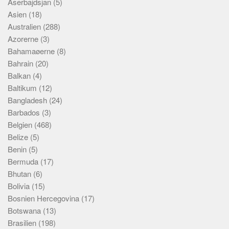
Aserbajdsjan
(5)
Skribenter
Asien
(18)
Personer
Australien
(288)
Steder
Azorerne
(3)
Bahamaøerne
(8)
Kilder
Bahrain
(20)
Om
Balkan
(4)
Baltikum
(12)
Webstedet
Bangladesh
(24)
Forhistorien
Barbados
(3)
Redigering
Belgien
(468)
Belize
(5)
Tekstannoncer
Benin
(5)
Bannere
Bermuda
(17)
Hjælp
Bhutan
(6)
Bolivia
(15)
Bosnien Hercegovina
(17)
Botswana
(13)
Brasilien
(198)