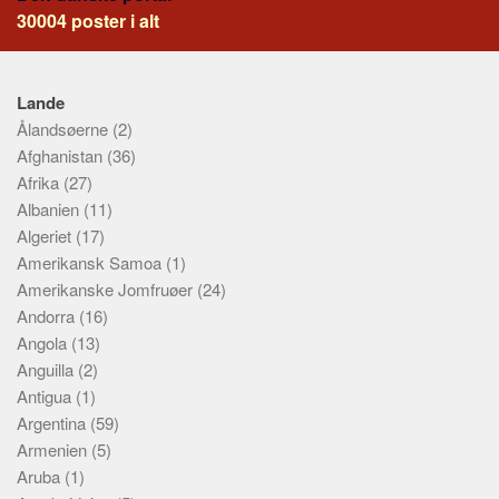
Social sikring og sundhed
30004 poster i alt
Transport
Alle
Lande
Aspekter
Ålandsøerne
(2)
Afghanistan
Køb og salg
(36)
Afrika
(27)
Økonomi
Albanien
(11)
Jura og regler
Algeriet
(17)
Skatter og afgifter
Amerikansk Samoa
(1)
Amerikanske Jomfruøer
(24)
Statistik
Andorra
(16)
Praktisk
Angola
(13)
Alle
Anguilla
(2)
Antigua
(1)
Meta
Argentina
(59)
Dokumenttyper
Armenien
(5)
Aruba
(1)
Emner