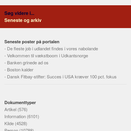
Søg videre i...
Seneste og arkiv
Seneste poster på portalen
-
De fleste job i udlandet findes i vores nabolande
-
Velkommen til vækstboom i Udkantsnorge
-
Banken grinede ad os
-
Boston kalder
-
Dansk Fitbay-stifter: Succes i USA kræver 100 pct. fokus
Dokumenttyper
Artikel
(576)
Information
(6101)
Kilde
(4528)
Person
(10788)