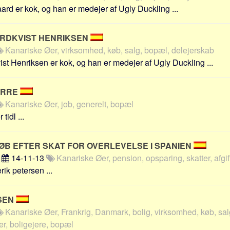
rd er kok, og han er medejer af Ugly Duckling ...
ORDKVIST HENRIKSEN
Kanariske Øer, virksomhed, køb, salg, bopæl, delejerskab
ist Henriksen er kok, og han er medejer af Ugly Duckling ...
ARRE
Kanariske Øer, job, generelt, bopæl
tidl ...
ØB EFTER SKAT FOR OVERLEVELSE I SPANIEN
n
14-11-13
Kanariske Øer, pension, opsparing, skatter, afgif
rik petersen ...
SEN
Kanariske Øer, Frankrig, Danmark, bolig, virksomhed, køb, sal
aer, boligejere, bopæl