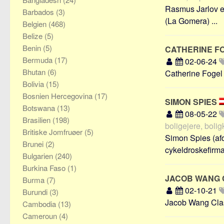
Rasmus Jarlov er
Barbados
(3)
(La Gomera) ...
Belgien
(468)
Belize
(5)
Benin
(5)
CATHERINE F
Bermuda
(17)
02-06-24
Bhutan
(6)
Catherine Fogel 
Bolivia
(15)
Bosnien Hercegovina
(17)
SIMON SPIES
Botswana
(13)
08-05-22
Brasilien
(198)
boligejere, boligk
Britiske Jomfruøer
(5)
Simon Spies (afdø
Brunei
(2)
cykeldroskefirma, 
Bulgarien
(240)
Burkina Faso
(1)
JACOB WANG
Burma
(7)
02-10-21
Burundi
(3)
Jacob Wang Clase
Cambodia
(13)
Cameroun
(4)