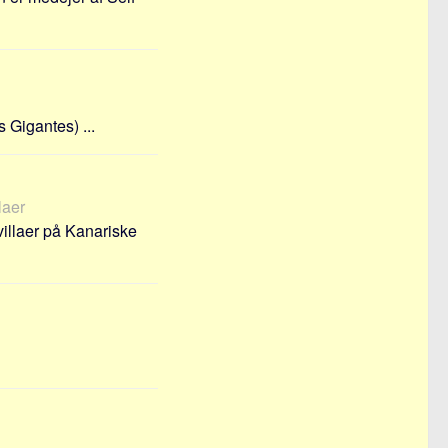
 Gigantes) ...
laer
villaer på Kanariske