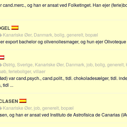
 cand.merc., og han er ansat ved Folketinget. Han ejer (ferie)b
OGEL
Kanariske Øer, Danmark, bolig, generelt, bopæl
er export bachelor og olivenoliesmager, og hun ejer Olivoteque .
Østrig, Sverige, Kanariske Øer, Danmark, job, bolig, generelt, 
øb, ferieboliger, villaer
d) var cand.psych., cand.polit., tidl. chokoladesælger, tidl. ind
tidl ...
 CLASEN
Kanariske Øer, job, generelt, bopæl
n, og han er ansat ved Instituto de Astrofísica de Canarias (IAC