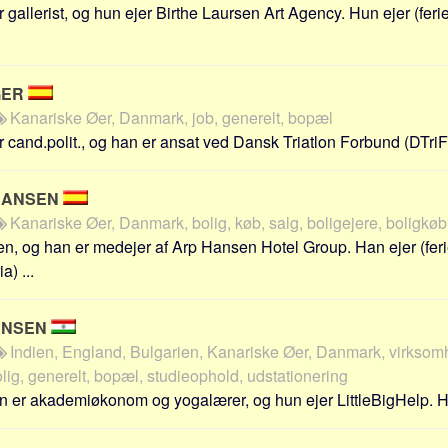
 gallerist, og hun ejer Birthe Laursen Art Agency. Hun ejer (fer
GER
Kanariske Øer, Danmark, job, generelt, bopæl
 cand.polit., og han er ansat ved Dansk Triatlon Forbund (DTriF)
HANSEN
Kanariske Øer, Danmark, bolig, køb, salg, boligejere, boligkøb,
n, og han er medejer af Arp Hansen Hotel Group. Han ejer (fer
) ...
ANSEN
Indien, England, Bulgarien, Kanariske Øer, Danmark, virksom
olig, generelt, bopæl, studieophold, udstationering
 er akademiøkonom og yogalærer, og hun ejer LittleBigHelp. Hun