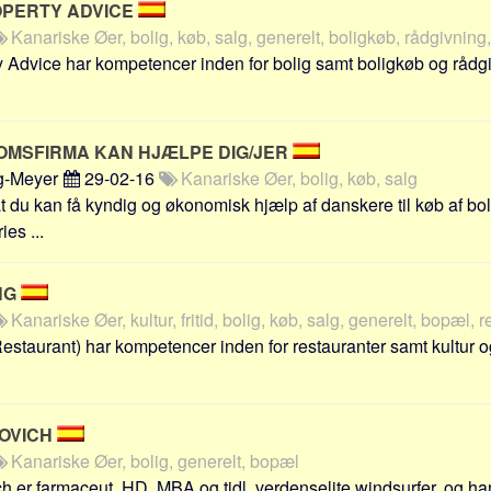
OPERTY ADVICE
Kanariske Øer, bolig, køb, salg, generelt, boligkøb, rådgivning
y Advice har kompetencer inden for bolig samt boligkøb og råd
OMSFIRMA KAN HJÆLPE DIG/JER
og-Meyer
29-02-16
Kanariske Øer, bolig, køb, salg
t du kan få kyndig og økonomisk hjælp af danskere til køb af bol
es ...
NG
Kanariske Øer, kultur, fritid, bolig, køb, salg, generelt, bopæl, 
estaurant) har kompetencer inden for restauranter samt kultur og
COVICH
Kanariske Øer, bolig, generelt, bopæl
h er farmaceut, HD, MBA og tidl. verdenselite windsurfer, og ha