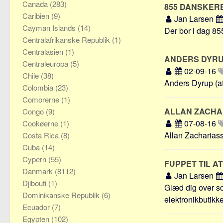
Canada
(283)
855 DANSKERE
Caribien
(9)
Jan Larsen
Cayman Islands
(14)
Der bor i dag 85
Centralafrikanske Republik
(1)
Centralasien
(1)
ANDERS DYR
Centraleuropa
(5)
02-09-16
Chile
(38)
Anders Dyrup (afd
Colombia
(23)
Comorerne
(1)
ALLAN ZACH
Congo
(9)
07-08-16
Cookøerne
(1)
Allan Zachariasse
Costa Rica
(8)
Cuba
(14)
Cypern
(55)
FUPPET TIL A
Danmark
(8112)
Jan Larsen
Djibouti
(1)
Glæd dig over so
Dominikanske Republik
(6)
elektronikbutikker
Ecuador
(7)
Egypten
(102)