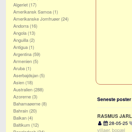
Algeriet
(17)
Amerikansk Samoa
(1)
Amerikanske Jomfruøer
(24)
Andorra
(16)
Angola
(13)
Anguilla
(2)
Antigua
(1)
Argentina
(59)
Armenien
(5)
Aruba
(1)
Aserbajdsjan
(5)
Asien
(18)
Australien
(288)
Azorerne
(3)
Seneste poster 
Bahamaøerne
(8)
Bahrain
(20)
RASMUS JAR
Balkan
(4)
28-05-25
Baltikum
(12)
villaer, bopæl
Bangladesh
(24)