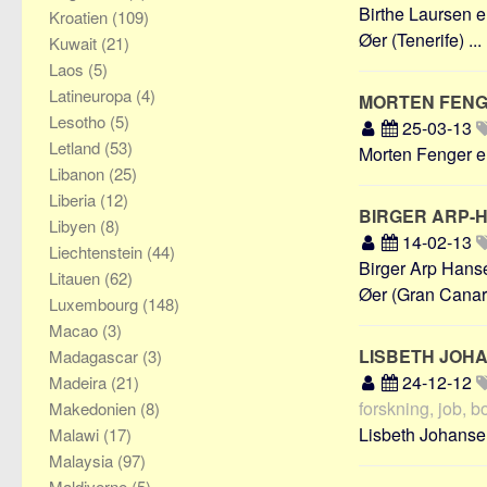
Birthe Laursen er
Kroatien
(109)
Øer (Tenerife) ...
Kuwait
(21)
Laos
(5)
Latineuropa
(4)
MORTEN FEN
Lesotho
(5)
25-03-13
Letland
(53)
Morten Fenger er
Libanon
(25)
Liberia
(12)
BIRGER ARP-
Libyen
(8)
14-02-13
Liechtenstein
(44)
Birger Arp Hanse
Litauen
(62)
Øer (Gran Canaria
Luxembourg
(148)
Macao
(3)
LISBETH JOH
Madagascar
(3)
24-12-12
Madeira
(21)
forskning, job, b
Makedonien
(8)
Lisbeth Johansen
Malawi
(17)
Malaysia
(97)
Maldiverne
(5)