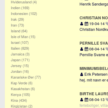
Hviderusland
(4)
Henrik Søndergaa
Indien
(169)
Indonesien
(102)
CHRISTIAN N
Irak
(29)
19-04-14
Iran
(73)
Christian Nordkv
Island
(64)
Isle of Man
(15)
Israel
(107)
PERNILLE SV
Italien
(829)
08-04-14
Jamaica
(3)
Pernille Svarre er 
Japan
(171)
Jersey
(15)
MINIMUMSBEL
Jordan
(16)
Erik Peterse
Kanariske Øer
(77)
hej. mit navn er e
Kap Verde
(6)
Kasakhstan
(6)
BIRTHE LAUR
Kenya
(105)
08-04-13
Kina
(434)
ferieboliger, vill
Kirgizistan
(2)