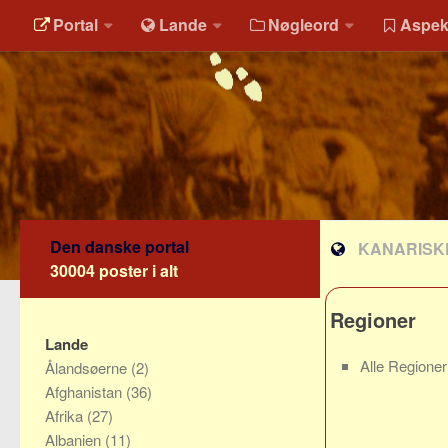
Portal
Lande
Nøgleord
Aspek
Den danske portal
KANARISK
30004 poster i alt
Regioner
Lande
Alle Regione
Ålandsøerne
(2)
Afghanistan
(36)
Afrika
(27)
Albanien
(11)