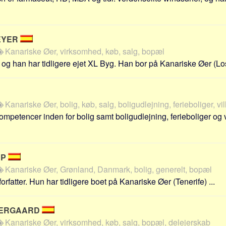
EYER
Kanariske Øer, virksomhed, køb, salg, bopæl
 og han har tidligere ejet XL Byg. Han bor på Kanariske Øer (Los
Kanariske Øer, bolig, køb, salg, boligudlejning, ferieboliger, vil
mpetencer inden for bolig samt boligudlejning, ferieboliger og 
UP
Kanariske Øer, Grønland, Danmark, bolig, generelt, bopæl
forfatter. Hun har tidligere boet på Kanariske Øer (Tenerife) ...
DERGAARD
Kanariske Øer, virksomhed, køb, salg, bopæl, delejerskab