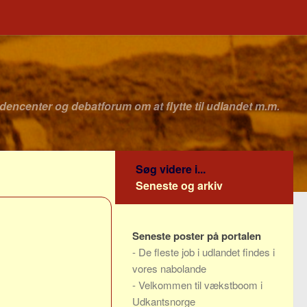
idencenter og debatforum om at flytte til udlandet m.m.
Søg videre i...
Seneste og arkiv
Seneste poster på portalen
-
De fleste job i udlandet findes i
vores nabolande
-
Velkommen til vækstboom i
Udkantsnorge