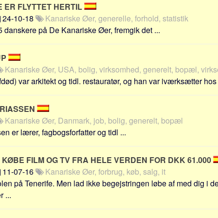
 ER FLYTTET HERTIL
24-10-18
Kanariske Øer, generelle, forhold, statistik
5 danskere på De Kanariske Øer, fremgik det ...
UP
Kanariske Øer, USA, bolig, virksomhed, generelt, bopæl, vir
ød) var arkitekt og tidl. restauratør, og han var iværksætter hos 
ARIASSEN
Kanariske Øer, Danmark, job, bolig, generelt, bopæl
n er lærer, fagbogsforfatter og tidl ...
T KØBE FILM OG TV FRA HELE VERDEN FOR DKK 61.000
11-07-16
Kanariske Øer, forbrug, køb, salg, it
len på Tenerife. Men lad ikke begejstringen løbe af med dig i de
 ...