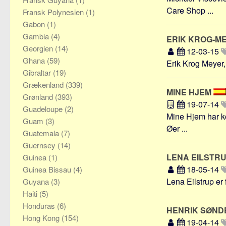
Care Shop ...
Fransk Polynesien
(1)
Gabon
(1)
Gambia
(4)
ERIK KROG-M
Georgien
(14)
12-03-15
Ghana
(59)
Erik Krog Meyer,
Gibraltar
(19)
Grækenland
(339)
MINE HJEM
Grønland
(393)
19-07-14
Guadeloupe
(2)
Mine Hjem har ko
Guam
(3)
Øer ...
Guatemala
(7)
Guernsey
(14)
LENA EILSTR
Guinea
(1)
18-05-14
Guinea Bissau
(4)
Lena Eilstrup er 
Guyana
(3)
Haiti
(5)
Honduras
(6)
HENRIK SØN
Hong Kong
(154)
19-04-14