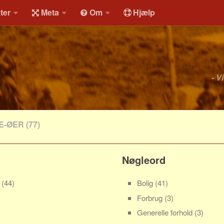
ter
Meta
Om
Hjælp
- V
E-ØER
(77)
Nøgleord
r
(44)
Bolig
(41)
Forbrug
(3)
Generelle forhold
(3)