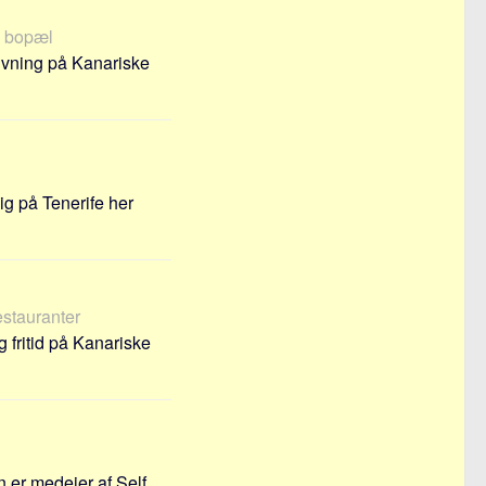
, bopæl
givning på Kanariske
ig på Tenerife her
restauranter
 fritid på Kanariske
n er medejer af Self