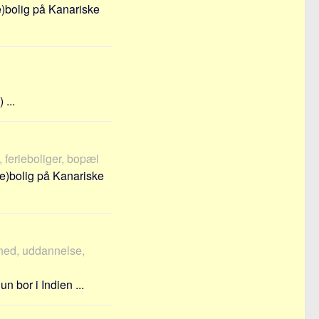
ie)bolig på Kanariske
 ...
 ferieboliger, bopæl
ie)bolig på Kanariske
hed, uddannelse,
 bor i Indien ...