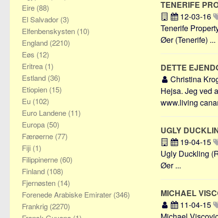
TENERIFE PR
Eire
(88)
12-03-16
El Salvador
(3)
Tenerife Propert
Elfenbenskysten
(10)
Øer (Tenerife) ...
England
(2210)
Eøs
(12)
Eritrea
(1)
DETTE EJEND
Estland
(36)
Christina Kr
Etiopien
(15)
Hejsa. Jeg ved a
Eu
(102)
www.living canari
Euro Landene
(11)
Europa
(50)
UGLY DUCKLI
Færøerne
(77)
19-04-15
Fiji
(1)
Ugly Duckling (R
Filippinerne
(60)
Øer ...
Finland
(108)
Fjernøsten
(14)
MICHAEL VIS
Forenede Arabiske Emirater
(346)
11-04-15
Frankrig
(2270)
Michael Viscovic
Fransk Guyana
(1)