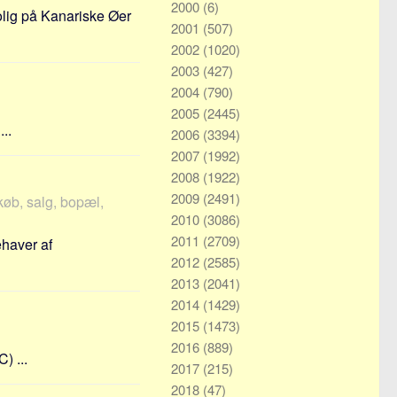
2000
(6)
olig på Kanariske Øer
2001
(507)
2002
(1020)
2003
(427)
2004
(790)
2005
(2445)
..
2006
(3394)
2007
(1992)
2008
(1922)
2009
(2491)
køb, salg, bopæl,
2010
(3086)
2011
(2709)
ehaver af
2012
(2585)
2013
(2041)
2014
(1429)
2015
(1473)
2016
(889)
) ...
2017
(215)
2018
(47)