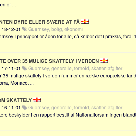
n er ...
ENTEN DYRE ELLER SVÆRE AT FÅ
18-12-01
Guernsey, bolig, økonomi
sey i princippet er åben for alle, så kniber det i praksis, fordi
STE OVER 35 MULIGE SKATTELY I VERDEN
17-11-01
Guernsey, generelle, forhold, skatter, afgifter
 35 mulige skattely i verden rummer en række europæiske lande
rra, Monaco, ...
OM SKATTELY
16-11-01
Guernsey, generelle, forhold, skatter, afgifter
kere beskylder i en rapport bestilt af Nationalforsamlingen blandt