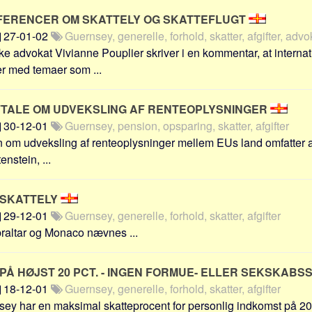
FERENCER OM SKATTELY OG SKATTEFLUGT
27-01-02
Guernsey, generelle, forhold, skatter, afgifter, advo
e advokat Vivianne Pouplier skriver i en kommentar, at interna
r med temaer som ...
AFTALE OM UDVEKSLING AF RENTEOPLYSNINGER
30-12-01
Guernsey, pension, opsparing, skatter, afgifter
 om udveksling af renteoplysninger mellem EUs land omfatter a
nstein, ...
 SKATTELY
29-12-01
Guernsey, generelle, forhold, skatter, afgifter
raltar og Monaco nævnes ...
Å HØJST 20 PCT. - INGEN FORMUE- ELLER SEKSKABS
18-12-01
Guernsey, generelle, forhold, skatter, afgifter
ey har en maksimal skatteprocent for personlig indkomst på 2