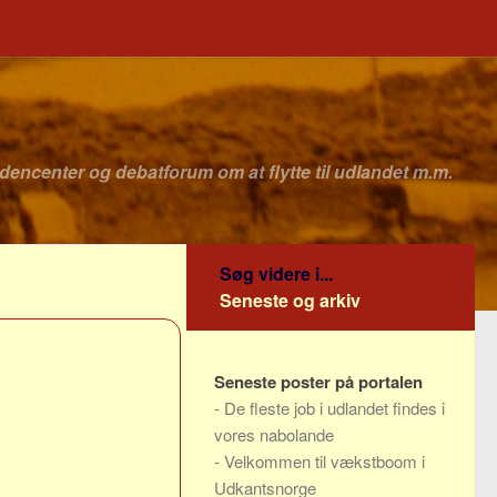
idencenter og debatforum om at flytte til udlandet m.m.
Søg videre i...
Seneste og arkiv
Seneste poster på portalen
-
De fleste job i udlandet findes i
vores nabolande
-
Velkommen til vækstboom i
Udkantsnorge