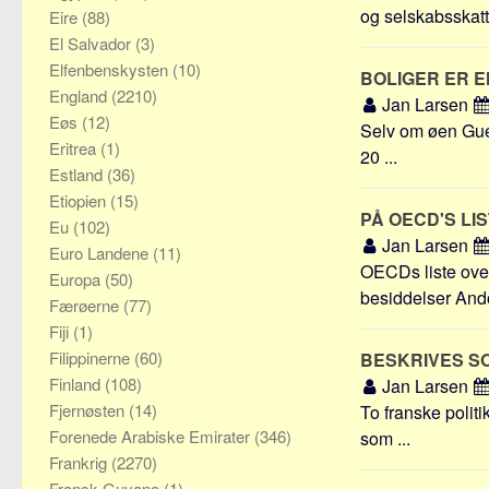
og selskabsskatte
Eire
(88)
El Salvador
(3)
Elfenbenskysten
(10)
BOLIGER ER 
England
(2210)
Jan Larsen
Eøs
(12)
Selv om øen Guern
Eritrea
(1)
20 ...
Estland
(36)
Etiopien
(15)
PÅ OECD'S LI
Eu
(102)
Jan Larsen
Euro Landene
(11)
OECDs liste over
Europa
(50)
besiddelser Ando
Færøerne
(77)
Fiji
(1)
Filippinerne
(60)
BESKRIVES S
Finland
(108)
Jan Larsen
Fjernøsten
(14)
To franske politi
Forenede Arabiske Emirater
(346)
som ...
Frankrig
(2270)
Fransk Guyana
(1)