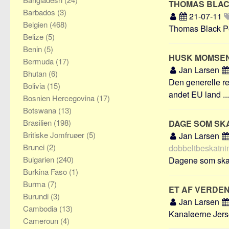
THOMAS BLA
Barbados
(3)
21-07-11
Belgien
(468)
Thomas Black Pet
Belize
(5)
Benin
(5)
HUSK MOMSEN
Bermuda
(17)
Jan Larsen
Bhutan
(6)
Den generelle reg
Bolivia
(15)
andet EU land ...
Bosnien Hercegovina
(17)
Botswana
(13)
Brasilien
(198)
DAGE SOM SK
Britiske Jomfruøer
(5)
Jan Larsen
Brunei
(2)
dobbeltbeskatnin
Bulgarien
(240)
Dagene som skatte
Burkina Faso
(1)
Burma
(7)
ET AF VERDE
Burundi
(3)
Jan Larsen
Cambodia
(13)
Kanaløerne Jerse
Cameroun
(4)