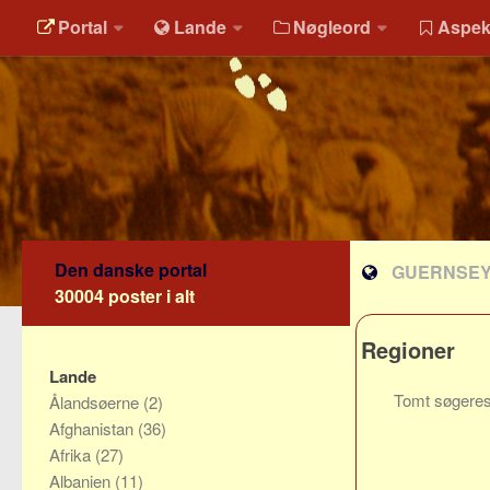
Portal
Lande
Nøgleord
Aspek
Den danske portal
GUERNSE
30004 poster i alt
Regioner
Lande
Tomt søgeres
Ålandsøerne
(2)
Afghanistan
(36)
Afrika
(27)
Albanien
(11)