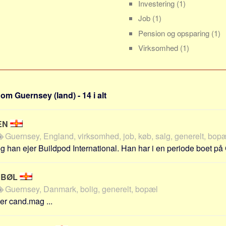
Investering
(1)
Job
(1)
Pension og opsparing
(1)
Virksomhed
(1)
om Guernsey (land) - 14 i alt
EN
Guernsey, England, virksomhed, job, køb, salg, generelt, bop
g han ejer Buildpod International. Han har i en periode boet på 
RBØL
Guernsey, Danmark, bolig, generelt, bopæl
er cand.mag ...