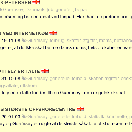
CK-PETERSEN
Guernsey, Danmark, job, generelt, bopæl
ersen, og han er ansat ved Inspari. Han har i en periode boet 
 VED INTERNETKØB
19-11-08
Guernsey, forbrug, skatter, afgifter, moms, nethand
el er, at du ikke skal betale dansk moms, hvis du køber en vare o
ATTELY ER TALTE
31-10-08
Guernsey, generelle, forhold, skatter, afgifter, besk
gsaftale, offshore
ly er nu talte for den lille ø Guernsey i den engelske kanal ...
NS STØRSTE OFFSHORECENTRE
25-01-03
Guernsey, generelle, forhold, statistik, kriminelle,
y og Guernsey er nogle af de største såkaldte offshorecentre i v