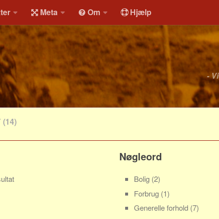
ter
Meta
Om
Hjælp
- V
Y
(14)
Nøgleord
ultat
Bolig
(2)
Forbrug
(1)
Generelle forhold
(7)