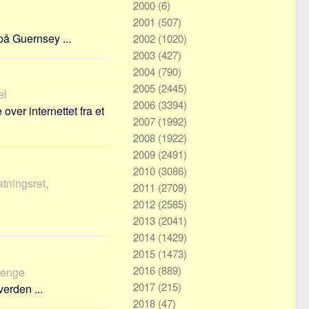
2000
(6)
2001
(507)
på Guernsey ...
2002
(1020)
2003
(427)
2004
(790)
2005
(2445)
el
2006
(3394)
ver internettet fra et
2007
(1992)
2008
(1922)
2009
(2491)
2010
(3086)
atningsret,
2011
(2709)
2012
(2585)
2013
(2041)
2014
(1429)
2015
(1473)
2016
(889)
 penge
2017
(215)
erden ...
2018
(47)