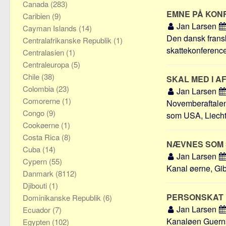
Canada
(283)
EMNE PÅ KON
Caribien
(9)
Jan Larsen
Cayman Islands
(14)
Den dansk fransk
Centralafrikanske Republik
(1)
skattekonference
Centralasien
(1)
Centraleuropa
(5)
Chile
(38)
SKAL MED I 
Colombia
(23)
Jan Larsen
Comorerne
(1)
Novemberaftalen
Congo
(9)
som USA, Liechte
Cookøerne
(1)
Costa Rica
(8)
NÆVNES SOM
Cuba
(14)
Jan Larsen
Cypern
(55)
Kanal øerne, Gib
Danmark
(8112)
Djibouti
(1)
PERSONSKAT P
Dominikanske Republik
(6)
Jan Larsen
Ecuador
(7)
Kanaløen Guerns
Egypten
(102)