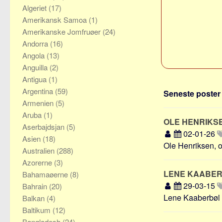
Algeriet
(17)
Amerikansk Samoa
(1)
Amerikanske Jomfruøer
(24)
Andorra
(16)
Angola
(13)
Anguilla
(2)
Antigua
(1)
Argentina
(59)
Seneste poster 
Armenien
(5)
Aruba
(1)
OLE HENRIKS
Aserbajdsjan
(5)
02-01-26
Asien
(18)
Ole Henriksen, o
Australien
(288)
Azorerne
(3)
LENE KAABE
Bahamaøerne
(8)
29-03-15
Bahrain
(20)
Lene Kaaberbøl 
Balkan
(4)
Baltikum
(12)
Bangladesh
(24)