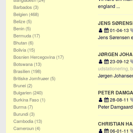
england ...
Barbados
(3)
Belgien
(468)
Belize
(5)
JENS SØREN
Benin
(5)
01-04-13
Bermuda
(17)
Jens Sørensen er 
Bhutan
(6)
Bolivia
(15)
JØRGEN JOH
Bosnien Hercegovina
(17)
23-09-12
Botswana
(13)
udstationering, 
Brasilien
(198)
Jørgen Johansen,
Britiske Jomfruøer
(5)
Brunei
(2)
PETER DAMGA
Bulgarien
(240)
28-08-11
Burkina Faso
(1)
Peter Damgaard N
Burma
(7)
Burundi
(3)
Cambodia
(13)
CHRISTIAN H
Cameroun
(4)
06-01-11