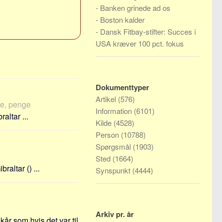
-
Banken grinede ad os
-
Boston kalder
-
Dansk Fitbay-stifter: Succes i
USA kræver 100 pct. fokus
Dokumenttyper
Artikel
(576)
lle, penge
Information
(6101)
ltar ...
Kilde
(4528)
Person
(10788)
Spørgsmål
(1903)
Sted
(1664)
altar () ...
Synspunkt
(4444)
Arkiv pr. år
år som hvis det var til