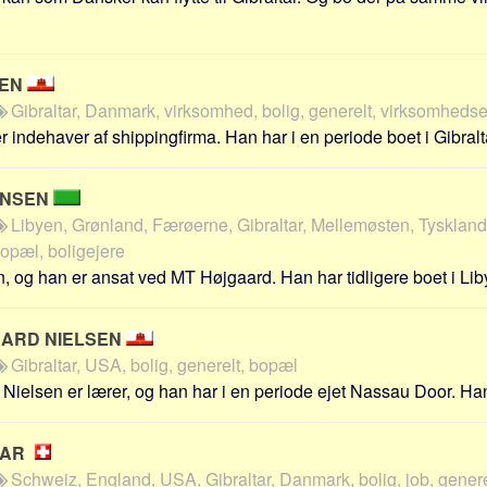
SEN
Gibraltar, Danmark, virksomhed, bolig, generelt, virksomheds
indehaver af shippingfirma. Han har i en periode boet i Gibralta
ANSEN
Libyen, Grønland, Færøerne, Gibraltar, Mellemøsten, Tyskland,
bopæl, boligejere
 og han er ansat ved MT Højgaard. Han har tidligere boet i Lib
ARD NIELSEN
Gibraltar, USA, bolig, generelt, bopæl
ielsen er lærer, og han har i en periode ejet Nassau Door. Han b
AAR
Schweiz, England, USA, Gibraltar, Danmark, bolig, job, generel