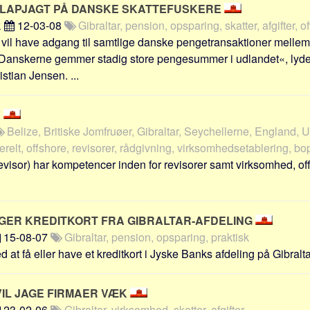
KLAPJAGT PÅ DANSKE SKATTEFUSKERE
k
12-03-08
Gibraltar, pension, opsparing, skatter, afgifter, o
il have adgang til samtlige danske pengetransaktioner melle
 »Danskerne gemmer stadig store pengesummer i udlandet«, lyde
istian Jensen. ...
V
Belize, Britiske Jomfruøer, Gibraltar, Seychellerne, England,
relt, offshore, revisorer, rådgivning, virksomhedsetablering, b
isor) har kompetencer inden for revisorer samt virksomhed, of
GER KREDITKORT FRA GIBRALTAR-AFDELING
15-08-07
Gibraltar, pension, opsparing, praktisk
d at få eller have et kreditkort i Jyske Banks afdeling på Gibraltar
VIL JAGE FIRMAER VÆK
23-02-06
Gibraltar, virksomhed, skatter, afgifter