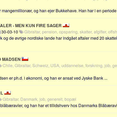
r mangemillionær, og han ejer Bukkehave. Han har i en periode 
ALER - MEN KUN FIRE SAGER
30-03-10
Gibraltar, pension, opsparing, skatter, afgifter, offs
og de øvrige nordiske lande har indgået aftaler med 20 skatte
D MADSEN
Chile, Gibraltar, Schweiz, USA, uddannelse, forskning, job, ge
sen er ph.d. i økonomi, og han er ansat ved Jyske Bank ...
HL
Gibraltar, Danmark, job, generelt, bopæl
blåbæravler, og han har et tillidshverv hos Danmarks Blåbæravle