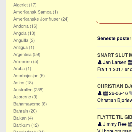
Algeriet
(17)
Amerikansk Samoa
(1)
Amerikanske Jomfruøer
(24)
Andorra
(16)
Angola
(13)
Seneste poster o
Anguilla
(2)
Antigua
(1)
Argentina
(59)
SNART SLUT 
Armenien
(5)
Jan Larsen
Aruba
(1)
Fra 1 1 2017 er 
Aserbajdsjan
(5)
Asien
(18)
CHRISTIAN B
Australien
(288)
26-06-16
Azorerne
(3)
Christian Bjørløw
Bahamaøerne
(8)
Bahrain
(20)
FLYTTE TIL G
Balkan
(4)
Jimmy Ree
Baltikum
(12)
Vil høre om man 
Bangladesh
(24)