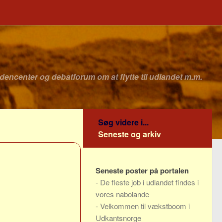
idencenter og debatforum om at flytte til udlandet m.m.
Søg videre i...
Seneste og arkiv
Seneste poster på portalen
-
De fleste job i udlandet findes i
vores nabolande
-
Velkommen til vækstboom i
Udkantsnorge