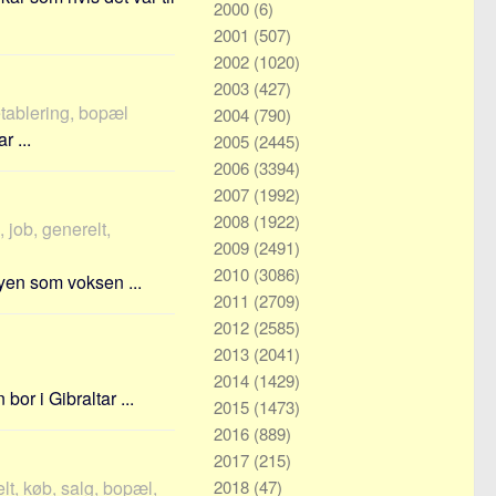
2000
(6)
2001
(507)
2002
(1020)
2003
(427)
etablering, bopæl
2004
(790)
r ...
2005
(2445)
2006
(3394)
2007
(1992)
2008
(1922)
 job, generelt,
2009
(2491)
2010
(3086)
yen som voksen ...
2011
(2709)
2012
(2585)
2013
(2041)
2014
(1429)
or i Gibraltar ...
2015
(1473)
2016
(889)
2017
(215)
t, køb, salg, bopæl,
2018
(47)