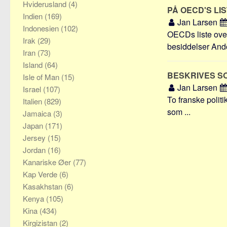
Hviderusland
(4)
PÅ OECD'S LI
Indien
(169)
Jan Larsen
Indonesien
(102)
OECDs liste over
Irak
(29)
besiddelser Ando
Iran
(73)
Island
(64)
BESKRIVES S
Isle of Man
(15)
Jan Larsen
Israel
(107)
To franske politi
Italien
(829)
som ...
Jamaica
(3)
Japan
(171)
Jersey
(15)
Jordan
(16)
Kanariske Øer
(77)
Kap Verde
(6)
Kasakhstan
(6)
Kenya
(105)
Kina
(434)
Kirgizistan
(2)