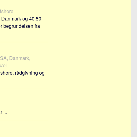
ffshore
m Danmark og 40 50
r begrundelsen fra
 USA, Danmark,
opæl
fshore, rådgivning og
 ...