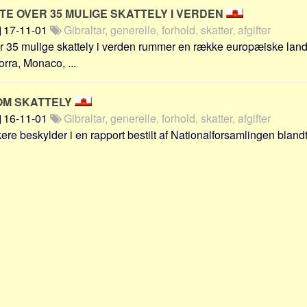
STE OVER 35 MULIGE SKATTELY I VERDEN
17-11-01
Gibraltar, generelle, forhold, skatter, afgifter
 35 mulige skattely i verden rummer en række europæiske lande
rra, Monaco, ...
OM SKATTELY
16-11-01
Gibraltar, generelle, forhold, skatter, afgifter
kere beskylder i en rapport bestilt af Nationalforsamlingen blandt