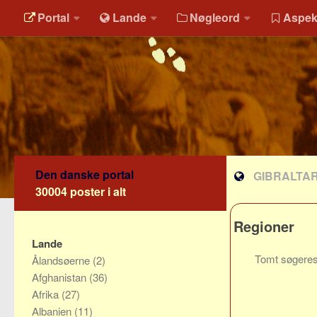
Portal
Lande
Nøgleord
Aspek
Den danske portal
GIBRALTA
30004 poster i alt
Regioner
Lande
Tomt søgeres
Ålandsøerne
(2)
Afghanistan
(36)
Afrika
(27)
Albanien
(11)