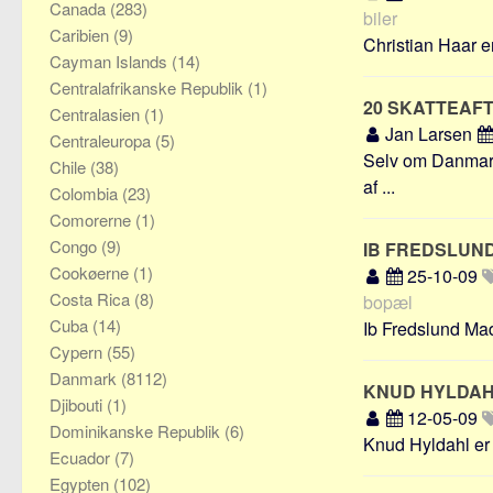
Canada
(283)
biler
Caribien
(9)
Christian Haar e
Cayman Islands
(14)
Centralafrikanske Republik
(1)
20 SKATTEAFT
Centralasien
(1)
Jan Larsen
Centraleuropa
(5)
Selv om Danmark 
Chile
(38)
af ...
Colombia
(23)
Comorerne
(1)
Congo
(9)
IB FREDSLUN
Cookøerne
(1)
25-10-09
Costa Rica
(8)
bopæl
Cuba
(14)
Ib Fredslund Mad
Cypern
(55)
Danmark
(8112)
KNUD HYLDA
Djibouti
(1)
12-05-09
Dominikanske Republik
(6)
Knud Hyldahl er 
Ecuador
(7)
Egypten
(102)