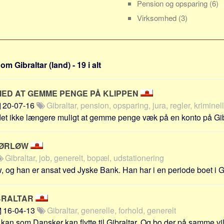
Pension og opsparing
(6)
Virksomhed
(3)
m Gibraltar (land) - 19 i alt
MED AT GEMME PENGE PÅ KLIPPEN
20-07-16
Gibraltar, pension, opsparing, jura, regler, krimine
det ikke længere muligt at gemme penge væk på en konto på Gibra
JØRLØW
Gibraltar, job, generelt, bopæl, udstationering
, og han er ansat ved Jyske Bank. Han har i en periode boet i Gibr
IBRALTAR
16-04-13
Gibraltar, generelle, forhold, generelt
kan som Dansker kan flytte til Gibraltar. Og bo der på samme vilk