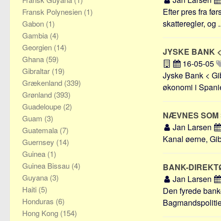
Efter pres fra fø
Fransk Polynesien
(1)
skatteregler, og ..
Gabon
(1)
Gambia
(4)
Georgien
(14)
JYSKE BANK 
Ghana
(59)
16-05-05
Gibraltar
(19)
Jyske Bank < Gib
Grækenland
(339)
økonomi i Spanie
Grønland
(393)
Guadeloupe
(2)
NÆVNES SOM
Guam
(3)
Jan Larsen
Guatemala
(7)
Kanal øerne, Gib
Guernsey
(14)
Guinea
(1)
Guinea Bissau
(4)
BANK-DIREKT
Guyana
(3)
Jan Larsen
Haiti
(5)
Den fyrede bankd
Honduras
(6)
Bagmandspolitiet 
Hong Kong
(154)