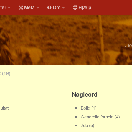
ter
Meta
Om
Hjælp
- V
R
(19)
Nøgleord
ultat
Bolig
(1)
Generelle forhold
(4)
Job
(5)