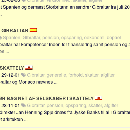
rst Spanien og dernæst Storbritannien ændrer Gibraltar fra juli 2
.
< GIBRALTAR
Spanien, Gibraltar, pension, opsparing, oekonomi, bopael
raltar har kompetencer inden for finansiering samt pension og
n ...
 SKATTELY
29-12-01
Gibraltar, generelle, forhold, skatter, afgifter
raltar og Monaco nævnes ...
ØR BAG NET AF SELSKABER I SKATTELY
28-11-01
Gibraltar, pension, opsparing, skatter, afgifter
irektør Jan Henning Spjeldnæs fra Jyske Banks filial i Gibraltar
arkitekten ...