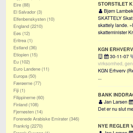
STORSTILET 
Eire
(88)
Bjørn Lambe
El Salvador
(3)
SKATTELY Skat v
Elfenbenskysten
(10)
skattely lande.
England
(2210)
skatteminister Kr
Eøs
(12)
Eritrea
(1)
Estland
(36)
KGN ERHVER
Etiopien
(15)
30-11-07
Eu
(102)
virksomhed, gene
Euro Landene
(11)
KGN Erhverv (Rev
Europa
(50)
...
Færøerne
(77)
Fiji
(1)
BANK INDDRA
Filippinerne
(60)
Jan Larsen
Finland
(108)
Det er nu slut me
Fjernøsten
(14)
Forenede Arabiske Emirater
(346)
NYE REGLER 
Frankrig
(2270)
Jan Larsen
Fransk Guyana
(1)