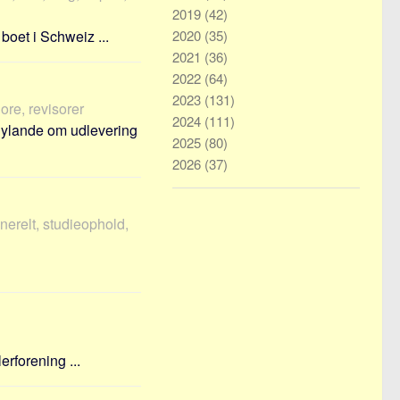
2019
(42)
boet i Schweiz ...
2020
(35)
2021
(36)
2022
(64)
2023
(131)
hore, revisorer
2024
(111)
lylande om udlevering
2025
(80)
2026
(37)
nerelt, studieophold,
rforening ...