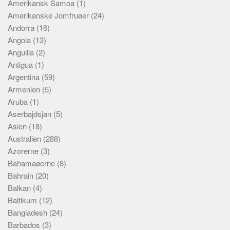
Amerikansk Samoa
Social sikring og sundhed
(1)
Amerikanske Jomfruøer
(24)
Transport
Andorra
(16)
Alle
Angola
(13)
Anguilla
Aspekter
(2)
Antigua
(1)
Køb og salg
Argentina
(59)
Økonomi
Armenien
(5)
Aruba
(1)
Jura og regler
Aserbajdsjan
(5)
Skatter og afgifter
Asien
(18)
Statistik
Australien
(288)
Azorerne
(3)
Praktisk
Bahamaøerne
(8)
Alle
Bahrain
(20)
Meta
Balkan
(4)
Baltikum
(12)
Dokumenttyper
Bangladesh
(24)
Emner
Barbados
(3)