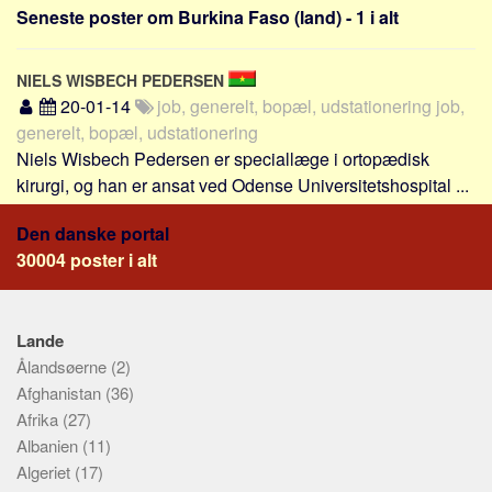
Sverige
Seneste poster om Burkina Faso (land) - 1 i alt
Norge
Thailand
NIELS WISBECH PEDERSEN
20-01-14
job, generelt, bopæl, udstationering job,
Italien
generelt, bopæl, udstationering
Grækenland
Niels Wisbech Pedersen er speciallæge i ortopædisk
USA
kirurgi, og han er ansat ved Odense Universitetshospital ...
Alle
Den danske portal
Nøgleord
30004 poster i alt
Bolig
Job
Lande
Virksomhed
Ålandsøerne
(2)
Afghanistan
(36)
Investering
Afrika
(27)
Pension og opsparing
Albanien
(11)
Forbrug
Algeriet
(17)