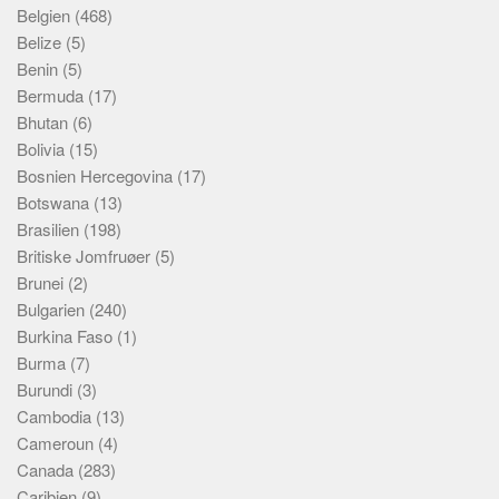
Skribenter
Belgien
(468)
Belize
(5)
Personer
Benin
(5)
Steder
Bermuda
(17)
Kilder
Bhutan
(6)
Bolivia
(15)
Om
Bosnien Hercegovina
(17)
Webstedet
Botswana
(13)
Brasilien
(198)
Forhistorien
Britiske Jomfruøer
(5)
Redigering
Brunei
(2)
Tekstannoncer
Bulgarien
(240)
Bannere
Burkina Faso
(1)
Burma
(7)
Hjælp
Burundi
(3)
Cambodia
(13)
Cameroun
(4)
Canada
(283)
Caribien
(9)