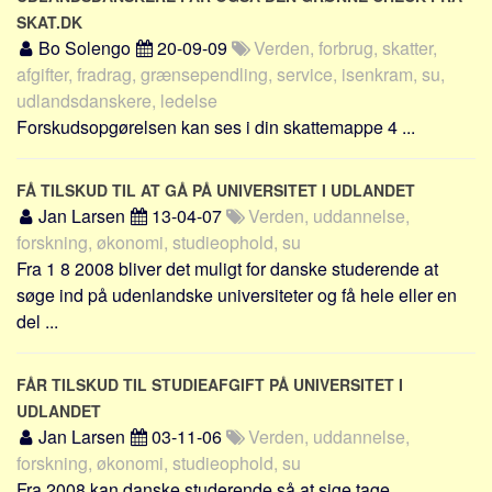
Sverige
SKAT.DK
Norge
Bo Solengo
20-09-09
Verden, forbrug, skatter,
afgifter, fradrag, grænsependling, service, isenkram, su,
Thailand
udlandsdanskere, ledelse
Italien
Forskudsopgørelsen kan ses i din skattemappe 4 ...
Grækenland
USA
FÅ TILSKUD TIL AT GÅ PÅ UNIVERSITET I UDLANDET
Alle
Jan Larsen
13-04-07
Verden, uddannelse,
forskning, økonomi, studieophold, su
Nøgleord
Fra 1 8 2008 bliver det muligt for danske studerende at
søge ind på udenlandske universiteter og få hele eller en
Bolig
del ...
Job
Virksomhed
FÅR TILSKUD TIL STUDIEAFGIFT PÅ UNIVERSITET I
Investering
UDLANDET
Pension og opsparing
Jan Larsen
03-11-06
Verden, uddannelse,
forskning, økonomi, studieophold, su
Forbrug
Fra 2008 kan danske studerende så at sige tage