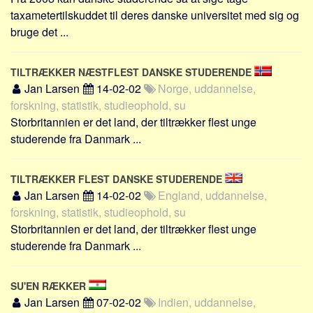
Social sikring og sundhed
taxametertilskuddet til deres danske universitet med sig og
Transport
bruge det ...
Alle
Aspekter
TILTRÆKKER NÆSTFLEST DANSKE STUDERENDE
Jan Larsen
14-02-02
Norge, uddannelse,
Køb og salg
forskning, statistik, studieophold, su
Økonomi
Storbritannien er det land, der tiltrækker flest unge
studerende fra Danmark ...
Jura og regler
Skatter og afgifter
TILTRÆKKER FLEST DANSKE STUDERENDE
Statistik
Jan Larsen
14-02-02
England, uddannelse,
Praktisk
forskning, statistik, studieophold, su
Alle
Storbritannien er det land, der tiltrækker flest unge
studerende fra Danmark ...
Meta
Dokumenttyper
SU'EN RÆKKER
Emner
Jan Larsen
07-02-02
Indien, uddannelse,