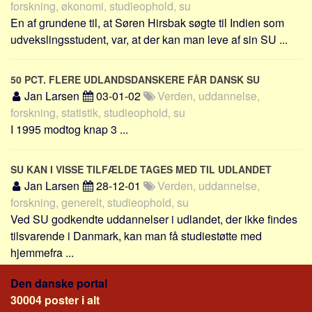
forskning, økonomi, studieophold, su
Skribenter
En af grundene til, at Søren Hirsbak søgte til Indien som
Personer
udvekslingsstudent, var, at der kan man leve af sin SU ...
Steder
Kilder
50 PCT. FLERE UDLANDSDANSKERE FÅR DANSK SU
Jan Larsen
03-01-02
Verden, uddannelse,
Om
forskning, statistik, studieophold, su
Webstedet
I 1995 modtog knap 3 ...
Forhistorien
Redigering
SU KAN I VISSE TILFÆLDE TAGES MED TIL UDLANDET
Jan Larsen
28-12-01
Verden, uddannelse,
Tekstannoncer
forskning, generelt, studieophold, su
Bannere
Ved SU godkendte uddannelser i udlandet, der ikke findes
Hjælp
tilsvarende i Danmark, kan man få studiestøtte med
hjemmefra ...
Den danske portal
30004 poster i alt