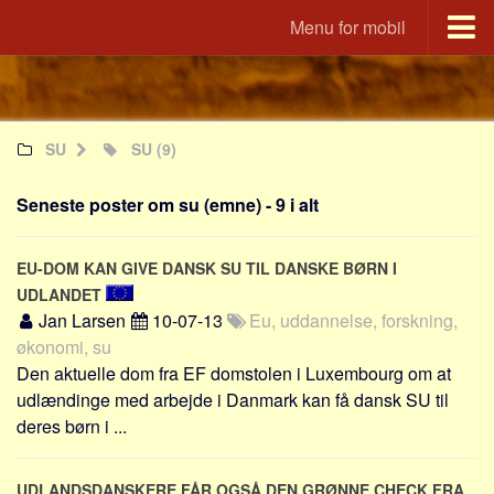
Menu for mobil
Portal
Udvandrerne.dk
SU
SU
(9)
Utvandrerne.no
Utvandrarna.se
Seneste poster om su (emne) - 9 i alt
Tyskland.dk
England.dk
EU-DOM KAN GIVE DANSK SU TIL DANSKE BØRN I
Rusland.dk
UDLANDET
Jan Larsen
10-07-13
Eu, uddannelse, forskning,
JLKM.dk
økonomi, su
Lande
Den aktuelle dom fra EF domstolen i Luxembourg om at
udlændinge med arbejde i Danmark kan få dansk SU til
Tyrkiet
deres børn i ...
Spanien
Frankrig
UDLANDSDANSKERE FÅR OGSÅ DEN GRØNNE CHECK FRA