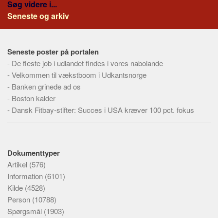
Søg videre i...
Seneste og arkiv
Seneste poster på portalen
-
De fleste job i udlandet findes i vores nabolande
-
Velkommen til vækstboom i Udkantsnorge
-
Banken grinede ad os
-
Boston kalder
-
Dansk Fitbay-stifter: Succes i USA kræver 100 pct. fokus
Dokumenttyper
Artikel
(576)
Information
(6101)
Kilde
(4528)
Person
(10788)
Spørgsmål
(1903)