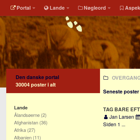
Portal
Lande
Nøgleord
Aspek
Den danske portal
OVERGAN
30004 poster i alt
Seneste poster 
Lande
TAG BARE EF
Ålandsøerne
(2)
Jan Larsen
Afghanistan
(36)
Siden 1 ...
Afrika
(27)
Albanien
(11)