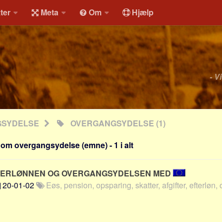
ter
Meta
Om
Hjælp
- V
GSYDELSE
OVERGANGSYDELSE
(1)
om overgangsydelse (emne) - 1 i alt
TERLØNNEN OG OVERGANGSYDELSEN MED
20-01-02
Eøs, pension, opsparing, skatter, afgifter, efterløn