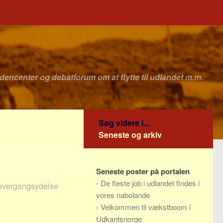
idencenter og debatforum om at flytte til udlandet m.m.
Søg videre i...
Seneste og arkiv
Seneste poster på portalen
-
De fleste job i udlandet findes i
, overgangsydelse
vores nabolande
-
Velkommen til vækstboom i
Udkantsnorge