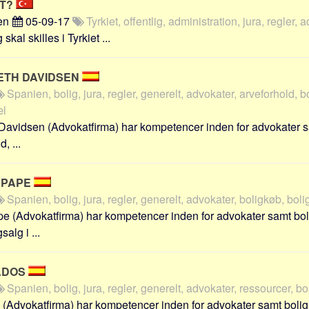
ET?
en
05-09-17
Tyrkiet, offentlig, administration, jura, regler, 
 skal skilles i Tyrkiet ...
ETH DAVIDSEN
Spanien, bolig, jura, regler, generelt, advokater, arveforhold, b
æl
avidsen (Advokatfirma) har kompetencer inden for advokater sa
, ...
 PAPE
Spanien, bolig, jura, regler, generelt, advokater, boligkøb, bol
 (Advokatfirma) har kompetencer inden for advokater samt bolig
alg i ...
ADOS
Spanien, bolig, jura, regler, generelt, advokater, ressourcer, b
Advokatfirma) har kompetencer inden for advokater samt bolig, 