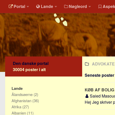
Portal
Lande
Nøgleord
Aspek
Den danske portal
ADVOKAT
30004 poster i alt
Seneste poster 
Lande
KØB AF BOLIG
Ålandsøerne
(2)
Saied Masou
Afghanistan
(36)
Hej Jeg skriver p
Afrika
(27)
Albanien
(11)