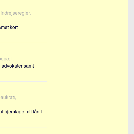
 indrejseregler,
kamet kort
 bopæl
r advokater samt
eaukrati,
 at hjemtage mit lån i