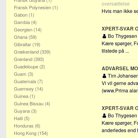
oversættelse
Fransk Polynesien
(1)
Hvis man ikke sel
Gabon
(1)
Gambia
(4)
XPERT-SVAR 
Georgien
(14)
Bo Thygese
Ghana
(59)
Kære spørger, Fo
Gibraltar
(19)
tilstede på ...
Grækenland
(339)
Grønland
(393)
Guadeloupe
(2)
ADVARSEL MOD
Guam
(3)
Tim Johanse
Guatemala
(7)
Vi vil gerne ad
Guernsey
(14)
(www.Prima alany
Guinea
(1)
Guinea Bissau
(4)
XPERT-SVAR 
Guyana
(3)
Bo Thygese
Haiti
(5)
Kære spørger, Fo
Honduras
(6)
anderledes end fo
Hong Kong
(154)