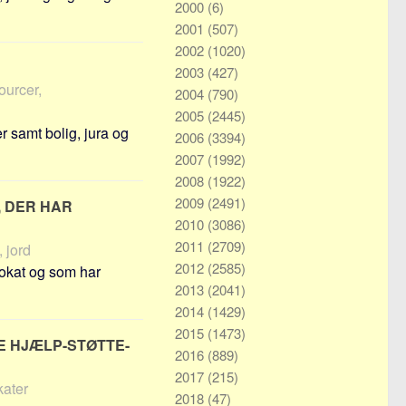
2000
(6)
2001
(507)
2002
(1020)
2003
(427)
ourcer,
2004
(790)
2005
(2445)
r samt bolig, jura og
2006
(3394)
2007
(1992)
2008
(1922)
2009
(2491)
, DER HAR
2010
(3086)
2011
(2709)
, jord
2012
(2585)
vokat og som har
2013
(2041)
2014
(1429)
2015
(1473)
E HJÆLP-STØTTE-
2016
(889)
2017
(215)
kater
2018
(47)