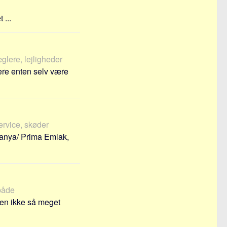
 ...
glere, lejligheder
ere enten selv være
service, skøder
anya/ Prima Emlak,
 både
den ikke så meget