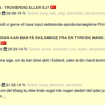
 - TROVÆRDIG ELLER EJ?
n
02-06-15
Tyrkiet, bolig, køb, salg, advokater, ejendomsmæ
 fordi vi gerne vil have input vedrørende ejendomsmæglerne Prim
RDAN KAN MAN FÅ SKILSMISSE FRA EN TYRKISK MAND
D
nd
25-03-14
Tyrkiet, social, sundhed, jura, regler, advokater,
nne sige, om du kan blive skilt i Estland, uden at din mand komme
n
21-02-14
Tyrkiet, bolig, økonomi, advokater
 om det tillaeg ku ikke finde noget info nogen steder! det lyder jo
 ...