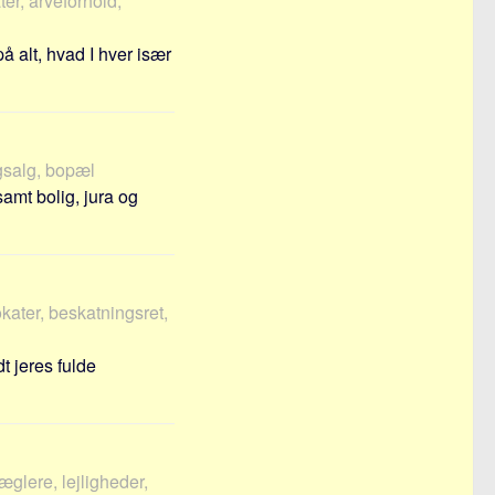
ter, arveforhold,
 alt, hvad I hver især
igsalg, bopæl
mt bolig, jura og
okater, beskatningsret,
t jeres fulde
æglere, lejligheder,