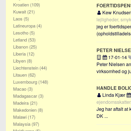
Kroatien
(109)
FOERTIDSPEN
Kuwait
(21)
Kew Knudse
Laos
(5)
lejligheder, smyk
Latineuropa
(4)
jeg er foertidspen
Lesotho
(5)
(opholdstilladelse
Letland
(53)
Libanon
(25)
PETER NIELS
Liberia
(12)
17-01-14
Libyen
(8)
Peter Nielsen an
Liechtenstein
(44)
virksomhed og jur
Litauen
(62)
Luxembourg
(148)
HANDLE BOLI
Macao
(3)
Linda Kjær
Madagascar
(3)
ejendomsskatter,
Madeira
(21)
Jeg har aftalt at
Makedonien
(8)
DK ...
Malawi
(17)
Malaysia
(97)
Maldiverne
(5)