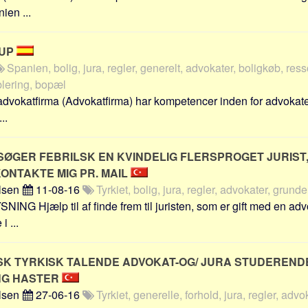
ien ...
RUP
Spanien, bolig, jura, regler, generelt, advokater, boligkøb, ress
lering, bopæl
 advokatfirma (Advokatfirma) har kompetencer inden for advokate
..
 SØGER FEBRILSK EN KVINDELIG FLERSPROGET JURIST
ONTAKTE MIG PR. MAIL
lsen
11-08-16
Tyrkiet, bolig, jura, regler, advokater, grunde
G Hjælp til af finde frem til juristen, som er gift med en ad
i ...
SK TYRKISK TALENDE ADVOKAT-OG/ JURA STUDEREND
NG HASTER
lsen
27-06-16
Tyrkiet, generelle, forhold, jura, regler, advo