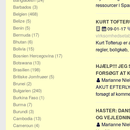
ressourcer i Span
Barbados
(3)
Belgien
(468)
Belize
(5)
KURT TOFTE
Benin
(5)
09-01-17
Bermuda
(17)
virksomhedsetab
Bhutan
(6)
Kurt Tofterup er
Bolivia
(15)
regler, boligkøb, .
Bosnien Hercegovina
(17)
Botswana
(13)
HJÆLP!!! JEG
Brasilien
(198)
FORSØGT AT K
Britiske Jomfruøer
(5)
Marianne Nie
Brunei
(2)
AKUT EFTERLYSNIN
Bulgarien
(240)
forsøgt af komme 
Burkina Faso
(1)
Burma
(7)
HASTER: DAN
Burundi
(3)
OG VEJLEDNI
Cambodia
(13)
Marianne Nie
Cameroun
(4)