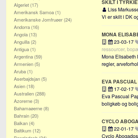
SKILT I TYRKI
Algeriet
(17)
Liss Markuss
Amerikansk Samoa
(1)
Vi er skilt i DK og
Amerikanske Jomfruøer
(24)
Andorra
(16)
MONA ELISAB
Angola
(13)
23-03-17
Anguilla
(2)
ressourcer, bop
Antigua
(1)
Mona Elisabeth D
Argentina
(59)
regler, arveforhold
Armenien
(5)
Aruba
(1)
Aserbajdsjan
(5)
EVA PASCUAL
Asien
(18)
17-02-17
Australien
(288)
Eva Pascual Pape
Azorerne
(3)
boligkøb og boligs
Bahamaøerne
(8)
Bahrain
(20)
CYCLO ABOG
Balkan
(4)
22-01-17
Baltikum
(12)
Cyclo Abogados (
Bangladesh
(24)