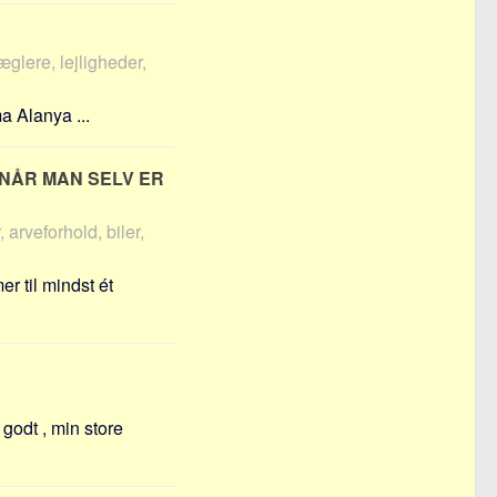
glere, lejligheder,
a Alanya ...
 NÅR MAN SELV ER
 arveforhold, biler,
r til mindst ét
 godt , min store