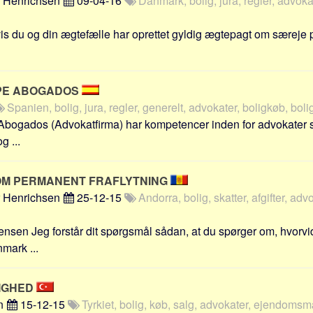
r Henrichsen
09-04-16
Danmark, bolig, jura, regler, advoka
 du og din ægtefælle har oprettet gyldig ægtepagt om særeje på
PE ABOGADOS
Spanien, bolig, jura, regler, generelt, advokater, boligkøb, bol
bogados (Advokatfirma) har kompetencer inden for advokater sa
g ...
OM PERMANENT FRAFLYTNING
r Henrichsen
25-12-15
Andorra, bolig, skatter, afgifter, adv
ensen Jeg forstår dit spørgsmål sådan, at du spørger om, hvorvid
nmark ...
LIGHED
n
15-12-15
Tyrkiet, bolig, køb, salg, advokater, ejendomsm