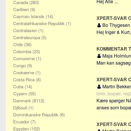
Hej Alle ...
Canada
(283)
Caribien
(9)
Cayman Islands
(14)
XPERT-SVAR 
Centralafrikanske Republik
(1)
Bo Thygese
Centralasien
(1)
Hej Inger & Kurt,
Centraleuropa
(5)
Chile
(38)
KOMMENTAR T
Colombia
(23)
Maja Holmlu
Comorerne
(1)
Man kan sagsøge 
Congo
(9)
Cookøerne
(1)
XPERT-SVAR 
Costa Rica
(8)
Martin Bekke
Cuba
(14)
biler, bopæl, reg
Cypern
(55)
Kære spørger Nå
Danmark
(8112)
anses som bopæl 
Djibouti
(1)
Dominikanske Republik
(6)
Ecuador
(7)
XPERT-SVAR 
Egypten
(102)