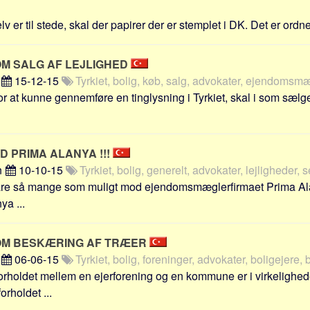
v er til stede, skal der papirer der er stemplet i DK. Det er ordnet
OM SALG AF LEJLIGHED
n
15-12-15
Tyrkiet, bolig, køb, salg, advokater, ejendomsmæ
r at kunne gennemføre en tinglysning i Tyrkiet, skal i som sælg
 PRIMA ALANYA !!!
n
10-10-15
Tyrkiet, bolig, generelt, advokater, lejligheder, 
vare så mange som muligt mod ejendomsmæglerfirmaet Prima Al
a ...
OM BESKÆRING AF TRÆER
n
06-06-15
Tyrkiet, bolig, foreninger, advokater, boligejere,
rholdet mellem en ejerforening og en kommune er i virkelighe
rholdet ...