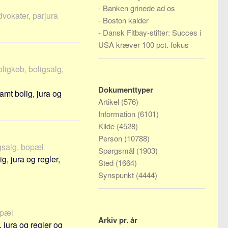
-
Banken grinede ad os
advokater, parjura
-
Boston kalder
-
Dansk Fitbay-stifter: Succes i
USA kræver 100 pct. fokus
oligkøb, boligsalg,
Dokumenttyper
mt bolig, jura og
Artikel
(576)
Information
(6101)
Kilde
(4528)
Person
(10788)
igsalg, bopæl
Spørgsmål
(1903)
, jura og regler,
Sted
(1664)
Synspunkt
(4444)
opæl
Arkiv pr. år
jura og regler og