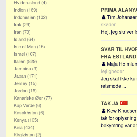
Hviderusland
(4)
PRIMA ALANYA
Indien
(169)
Tim Johanse
Indonesien
(102)
skøder
Irak
(29)
Hej, jeg skriver
Iran
(73)
Island
(64)
Isle of Man
(15)
SVAR TIL HVO
Israel
(107)
FRA ESTLAN
Italien
(829)
Maja Holmlu
Jamaica
(3)
lejligheder
Japan
(171)
Jeg skal ikke ku
Jersey
(15)
retsmøde ...
Jordan
(16)
Kanariske Øer
(77)
TAK JA
Kap Verde
(6)
Kew Knudse
Kasakhstan
(6)
tak for oplysning
Kenya
(105)
bekymring var om
Kina
(434)
Kirgizistan
(2)