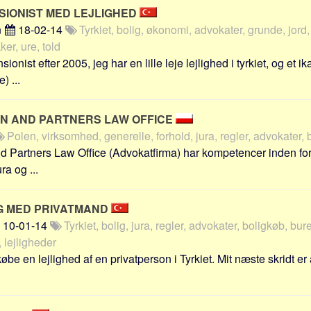
SIONIST MED LEJLIGHED
n
18-02-14
Tyrkiet, bolig, økonomi, advokater, grunde, jord,
ker, ure, told
sionist efter 2005, jeg har en lille leje lejlighed i tyrkiet, og et i
) ...
EN AND PARTNERS LAW OFFICE
Polen, virksomhed, generelle, forhold, jura, regler, advokater,
d Partners Law Office (Advokatfirma) har kompetencer inden fo
a og ...
G MED PRIVATMAND
10-01-14
Tyrkiet, bolig, jura, regler, advokater, boligkøb, bur
 lejligheder
 købe en lejlighed af en privatperson i Tyrkiet. Mit næste skridt er