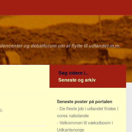
idencenter og debatforum om at flytte til udlandet m.m.
Søg videre i...
Seneste og arkiv
Seneste poster på portalen
-
De fleste job i udlandet findes i
øb
vores nabolande
-
Velkommen til vækstboom i
Udkantsnorge