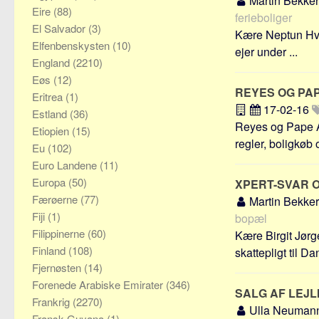
Martin Bekke
Eire
(88)
ferieboliger
El Salvador
(3)
Kære Neptun Hvis
Elfenbenskysten
(10)
ejer under ...
England
(2210)
Eøs
(12)
REYES OG PA
Eritrea
(1)
17-02-16
Estland
(36)
Reyes og Pape A
Etiopien
(15)
regler, boligkøb o
Eu
(102)
Euro Landene
(11)
Europa
(50)
XPERT-SVAR 
Færøerne
(77)
Martin Bekke
Fiji
(1)
bopæl
Filippinerne
(60)
Kære Birgit Jørg
Finland
(108)
skattepligt til Da
Fjernøsten
(14)
Forenede Arabiske Emirater
(346)
SALG AF LEJ
Frankrig
(2270)
Ulla Neuman
Fransk Guyana
(1)