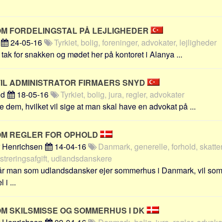
OM FORDELINGSTAL PÅ LEJLIGHEDER
n
24-05-16
Tyrkiet, bolig, foreninger, advokater, lejligheder
 tak for snakken og mødet her på kontoret i Alanya ...
IL ADMINISTRATOR FIRMAERS SNYD
nd
18-05-16
Tyrkiet, bolig, jura, regler, advokater
dem, hvilket vil sige at man skal have en advokat på ...
OM REGLER FOR OPHOLD
r Henrichsen
14-04-16
Danmark, generelle, forhold, skatter,
istreringsafgift, udlandsdanskere
r man som udlandsdansker ejer sommerhus i Danmark, vil so
i ...
OM SKILSMISSE OG SOMMERHUS I DK