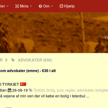
ter
Meta
Om
Hjælp
- V
ER
ADVOKATER
(636)
om advokater (emne) - 636 i alt
 I TYRKIET
dian
26-08-19
Tyrkiet, bolig, jura, regler, advokater, boligk
å vejene af min ven der vil købe en bolig i Istanbul ...